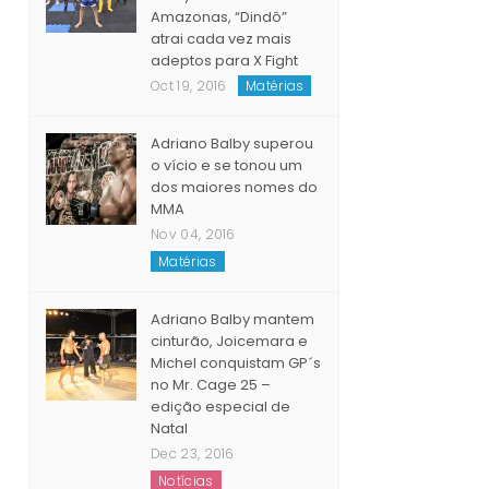
Amazonas, “Dindô”
atrai cada vez mais
adeptos para X Fight
Oct 19, 2016
Matérias
Adriano Balby superou
o vício e se tonou um
dos maiores nomes do
MMA
Nov 04, 2016
Matérias
Adriano Balby mantem
cinturão, Joicemara e
Michel conquistam GP´s
no Mr. Cage 25 –
edição especial de
Natal
Dec 23, 2016
Notícias