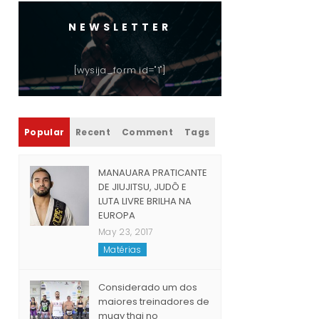
NEWSLETTER
[wysija_form id="1"]
Popular
Recent
Comment
Tags
MANAUARA PRATICANTE
DE JIUJITSU, JUDÔ E
LUTA LIVRE BRILHA NA
EUROPA
May 23, 2017
Matérias
Considerado um dos
maiores treinadores de
muay thai no