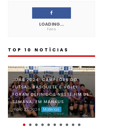
LOADING...
Fans
TOP 10 NOTÍCIAS
JUAS 2024: CAMPEÕES DO
FAUD DÁ INÍCI
FUTSAL, BASQUETE E VÔLEI
DOS JOGOS UN
FORAM DEFINIDOS NESTE FIM DE
DO AMAZONAS 
SEMANA, EM MANAUS
DISPUTAS ACI
maio 27, 2024
Matérias
O INÍCIO DA 
maio 06, 2024
Ma