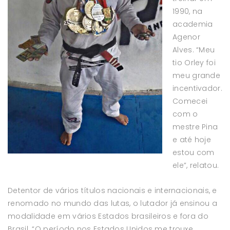
1990, na
academia
Agenor
Alves. “Meu
tio Orley foi
meu grande
incentivador.
Comecei
com o
mestre Pina
e até hoje
estou com
ele”, relatou.
Detentor de vários títulos nacionais e internacionais, e
renomado no mundo das lutas, o lutador já ensinou a
modalidade em vários Estados brasileiros e fora do
Brasil. “O período nos Estados Unidos me trouxe