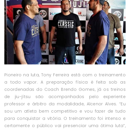
Pioneiro na luta, Tony Ferreira está com o treinamento
a todo vapor. A preparação física é feita sob as
coordenadas do Coach Brendo Gomes, já os treinos
de jiu-jítsu são acompanhados pelo experiente
professor e árbitro da modalidade, Alcenor Alves. “Eu
sou um atleta bem competitivo e vou fazer de tudo
para conquistar a vitória. O treinamento foi intenso e
certamente o público vai presenciar uma ótima luta”,