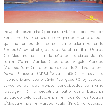
Dawglish Souza (Pina) garantiu a vitória sobre Emerson
Benchimol (All Brothers / ManFight) com uma queda,
que lhe rendeu dois pontos. Já o atleta Fernando
Soares (Orley Lobato) derrotou Abraham Litaiff (Equipe
7 / Mascarenhas) na decisão dos árbitros. Josafá
Junior (Team Cardoso) derrotou Ângelo Carioca
(Carioca Team) no apertado placar de 2 a 1 vantagem.
Deive Fonseca (MPBJJ/Nova União) manteve a
invencibilidade sobre Jânio Rodrigues (Orley Lobato),
vencendo por dois pontos, conquistados com uma
raspagem. E, na sequência, outro duelo bastante
aplaudido pelo público, entre Henrique Ramos (Equipe
7/Mascarenhas) e Marcos Paulo (Pina), na ocasião,