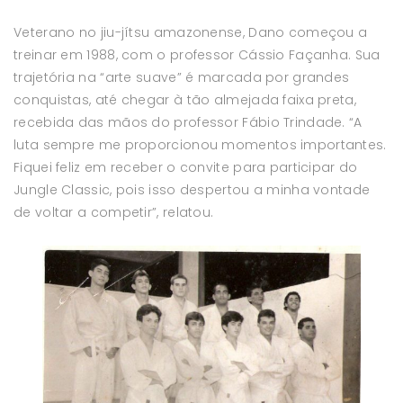
Veterano no jiu-jítsu amazonense, Dano começou a
treinar em 1988, com o professor Cássio Façanha. Sua
trajetória na “arte suave” é marcada por grandes
conquistas, até chegar à tão almejada faixa preta,
recebida das mãos do professor Fábio Trindade. “A
luta sempre me proporcionou momentos importantes.
Fiquei feliz em receber o convite para participar do
Jungle Classic, pois isso despertou a minha vontade
de voltar a competir”, relatou.