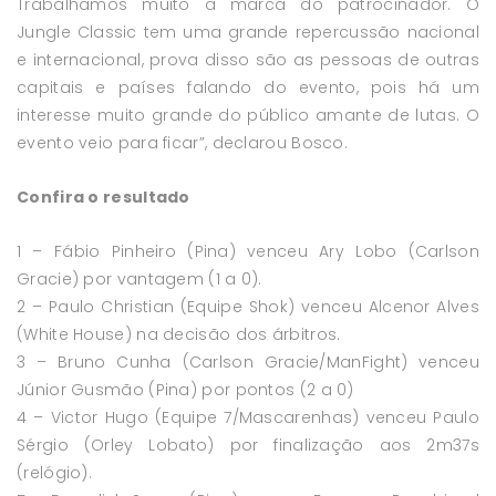
Trabalhamos muito a marca do patrocinador. O
Jungle Classic tem uma grande repercussão nacional
e internacional, prova disso são as pessoas de outras
capitais e países falando do evento, pois há um
interesse muito grande do público amante de lutas. O
evento veio para ficar”, declarou Bosco.
Confira o resultado
1 – Fábio Pinheiro (Pina) venceu Ary Lobo (Carlson
Gracie) por vantagem (1 a 0).
2 – Paulo Christian (Equipe Shok) venceu Alcenor Alves
(White House) na decisão dos árbitros.
3 – Bruno Cunha (Carlson Gracie/ManFight) venceu
Júnior Gusmão (Pina) por pontos (2 a 0)
4 – Victor Hugo (Equipe 7/Mascarenhas) venceu Paulo
Sérgio (Orley Lobato) por finalização aos 2m37s
(relógio).