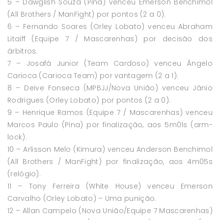
5 – Dawglish Souza (Pina) venceu Emerson Benchimol
(All Brothers / ManFight) por pontos (2 a 0).
6 – Fernando Soares (Orley Lobato) venceu Abraham
Litaiff (Equipe 7 / Mascarenhas) por decisão dos
árbitros.
7 – Josafá Junior (Team Cardoso) venceu Ângelo
Carioca (Carioca Team) por vantagem (2 a 1).
8 – Deive Fonseca (MPBJJ/Nova União) venceu Jânio
Rodrigues (Orley Lobato) por pontos (2 a 0).
9 – Henrique Ramos (Equipe 7 / Mascarenhas) venceu
Marcos Paulo (Pina) por finalização, aos 5m01s (arm-
lock).
10 – Arlisson Melo (Kimura) venceu Anderson Benchimol
(All Brothers / ManFight) por finalização, aos 4m05s
(relógio).
11 – Tony Ferreira (White House) venceu Emerson
Carvalho (Orley Lobato) – Uma punição.
12 – Allan Campelo (Nova União/Equipe 7 Mascarenhas)