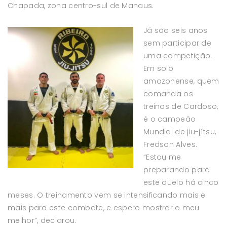
Chapada, zona centro-sul de Manaus.
Já são seis anos
sem participar de
uma competição.
Em solo
amazonense, quem
comanda os
treinos de Cardoso,
é o campeão
Mundial de jiu-jítsu,
Fredson Alves.
“Estou me
preparando para
este duelo há cinco
meses. O treinamento vem se intensificando mais e
mais para este combate, e espero mostrar o meu
melhor”, declarou.