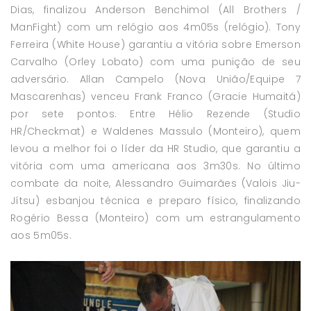
Dias, finalizou Anderson Benchimol (All Brothers /
ManFight) com um relógio aos 4m05s (relógio). Tony
Ferreira (White House) garantiu a vitória sobre Emerson
Carvalho (Orley Lobato) com uma punição de seu
adversário. Allan Campelo (Nova União/Equipe 7
Mascarenhas) venceu Frank Franco (Gracie Humaitá)
por sete pontos. Entre Hélio Rezende (Studio
HR/Checkmat) e Waldenes Massulo (Monteiro), quem
levou a melhor foi o líder da HR Studio, que garantiu a
vitória com uma americana aos 3m30s. No último
combate da noite, Alessandro Guimarães (Valois Jiu-
Jítsu) esbanjou técnica e preparo físico, finalizando
Rogério Bessa (Monteiro) com um estrangulamento
aos 5m05s.