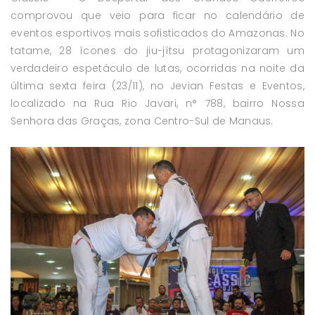
comprovou que veio para ficar no calendário de
eventos esportivos mais sofisticados do Amazonas. No
tatame, 28 ícones do jiu-jítsu protagonizaram um
verdadeiro espetáculo de lutas, ocorridas na noite da
última sexta feira (23/11), no Jevian Festas e Eventos,
localizado na Rua Rio Javari, n° 788, bairro Nossa
Senhora das Graças, zona Centro-Sul de Manaus.