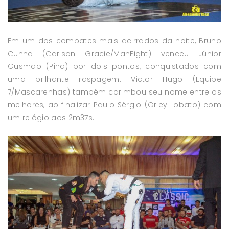
Em um dos combates mais acirrados da noite, Bruno
Cunha (Carlson Gracie/ManFight) venceu Júnior
Gusmão (Pina) por dois pontos, conquistados com
uma brilhante raspagem. Victor Hugo (Equipe
7/Mascarenhas) também carimbou seu nome entre os
melhores, ao finalizar Paulo Sérgio (Orley Lobato) com
um relógio aos 2m37s.