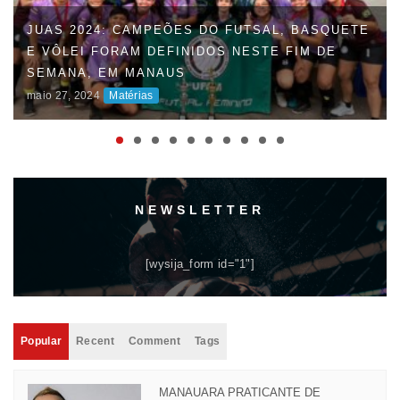
JUAS 2024: CAMPEÕES DO FUTSAL, BASQUETE
E VÔLEI FORAM DEFINIDOS NESTE FIM DE
FAUD DÁ INÍCIO À 47ª EDIÇÃO DOS JOGOS
SEMANA, EM MANAUS
UNIVERSITÁRIOS DO AMAZONAS (JUAS) E
maio 27, 2024
Matérias
DISPUTAS ACIRRADAS MARCAM O INÍCIO DA
COMPETIÇÃO
maio 06, 2024
Matérias
NEWSLETTER
[wysija_form id="1"]
Popular
Recent
Comment
Tags
MANAUARA PRATICANTE DE