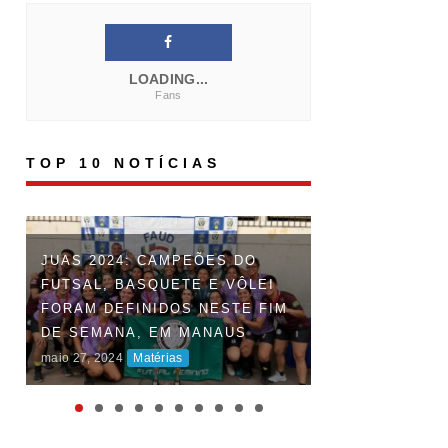
LOADING...
Fans
TOP 10 NOTÍCIAS
FAUD DÁ INÍCI
JUAS 2024: CAMPEÕES DO
DOS JOGOS UN
FUTSAL, BASQUETE E VÔLEI
DO AMAZONAS 
FORAM DEFINIDOS NESTE FIM
DISPUTAS ACI
DE SEMANA, EM MANAUS
MARCAM O INÍ
maio 27, 2024
Matérias
COMPETIÇÃO
maio 06, 2024
Maté