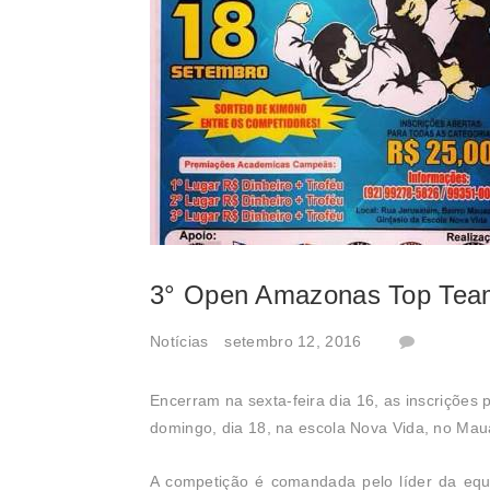
3° Open Amazonas Top Team
Notícias
setembro 12, 2016
Encerram na sexta-feira dia 16, as inscriçõe
domingo, dia 18, na escola Nova Vida, no Ma
A competição é comandada pelo líder da equ