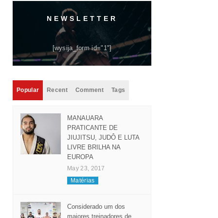
NEWSLETTER
[wysija_form id="1"]
Popular
Recent
Comment
Tags
MANAUARA
PRATICANTE DE
JIUJITSU, JUDÔ E LUTA
LIVRE BRILHA NA
EUROPA
May 23, 2017
Matérias
Considerado um dos
maiores treinadores de