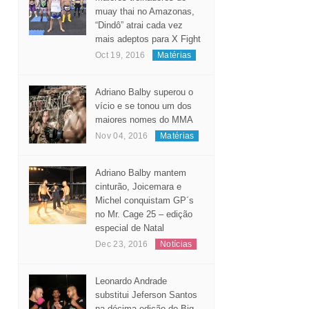
muay thai no Amazonas,
“Dindô” atrai cada vez
mais adeptos para X Fight
Oct 19, 2016
Matérias
Adriano Balby superou o
vício e se tonou um dos
maiores nomes do MMA
Nov 04, 2016
Matérias
Adriano Balby mantem
cinturão, Joicemara e
Michel conquistam GP´s
no Mr. Cage 25 – edição
especial de Natal
Dec 23, 2016
Notícias
Leonardo Andrade
substitui Jeferson Santos
na décima edição do Big