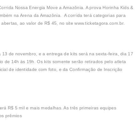
Corrida Nossa Energia Move a Amazônia. A prova Horinha Kids &
ambém na Arena da Amazônia. A corrida terá categorias para
 abertas, ao valor de R$ 45, no site
www.ticketagora.com.br
.
 13 de novembro, e a entrega de kits será na sexta-feira, dia 17
 de 14h às 19h. Os kits somente serão retirados pelo atleta
ial de identidade com foto, e da Confirmação de Inscrição
erá R$ 5 mil e mais medalhas. As três primeiras equipes
r os prêmios