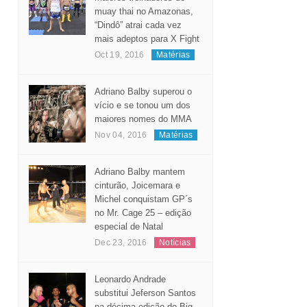
muay thai no Amazonas,
“Dindô” atrai cada vez
mais adeptos para X Fight
Oct 19, 2016
Matérias
Adriano Balby superou o
vício e se tonou um dos
maiores nomes do MMA
Nov 04, 2016
Matérias
Adriano Balby mantem
cinturão, Joicemara e
Michel conquistam GP´s
no Mr. Cage 25 – edição
especial de Natal
Dec 23, 2016
Notícias
Leonardo Andrade
substitui Jeferson Santos
na décima edição do Big