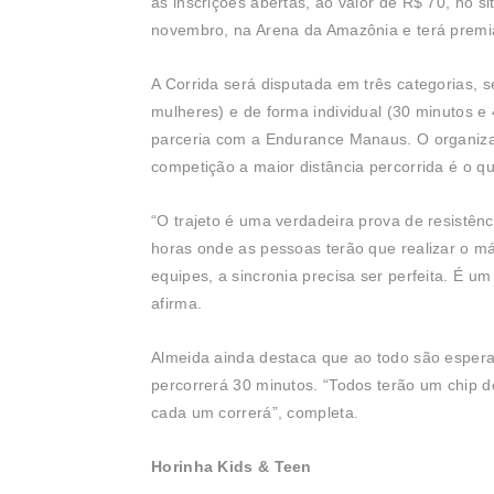
as inscrições abertas, ao valor de R$ 70, no si
novembro, na Arena da Amazônia e terá premi
A Corrida será disputada em três categorias, 
mulheres) e de forma individual (30 minutos e
parceria com a Endurance Manaus. O organizado
competição a maior distância percorrida é o q
“O trajeto é uma verdadeira prova de resistênc
horas onde as pessoas terão que realizar o má
equipes, a sincronia precisa ser perfeita. É 
afirma.
Almeida ainda destaca que ao todo são esperad
percorrerá 30 minutos. “Todos terão um chip d
cada um correrá”, completa.
Horinha Kids & Teen