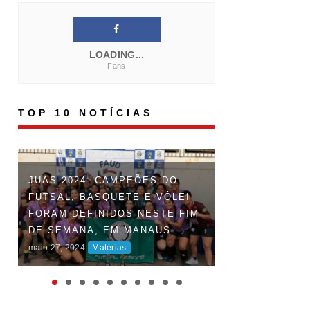
LOADING...
Fans
TOP 10 NOTÍCIAS
FAUD DÁ INÍCI
JUAS 2024: CAMPEÕES DO
DOS JOGOS UN
FUTSAL, BASQUETE E VÔLEI
DO AMAZONAS 
FORAM DEFINIDOS NESTE FIM
DISPUTAS ACI
DE SEMANA, EM MANAUS
MARCAM O INÍ
maio 27, 2024
Matérias
COMPETIÇÃO
maio 06, 2024
Maté