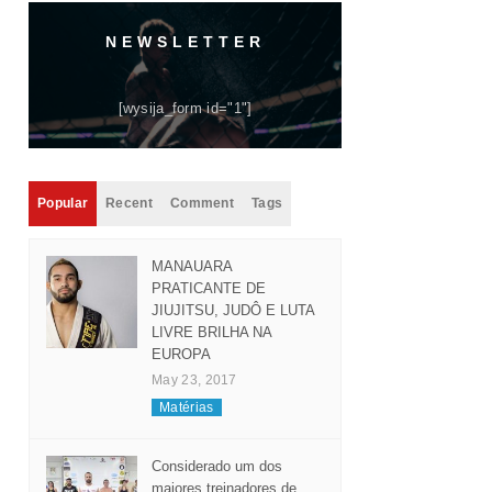
NEWSLETTER
[wysija_form id="1"]
Popular
Recent
Comment
Tags
MANAUARA
PRATICANTE DE
JIUJITSU, JUDÔ E LUTA
LIVRE BRILHA NA
EUROPA
May 23, 2017
Matérias
Considerado um dos
maiores treinadores de