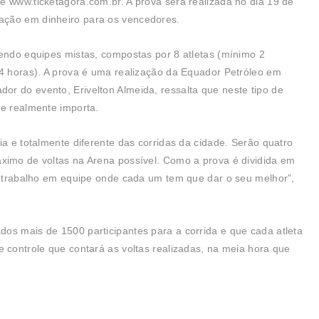
te
www.ticketagora.com.br
. A prova será realizada no dia 19 de
ação em dinheiro para os vencedores.
sendo equipes mistas, compostas por 8 atletas (mínimo 2
 4 horas). A prova é uma realização da Equador Petróleo em
r do evento, Erivelton Almeida, ressalta que neste tipo de
ue realmente importa.
ia e totalmente diferente das corridas da cidade. Serão quatro
ximo de voltas na Arena possível. Como a prova é dividida em
um trabalho em equipe onde cada um tem que dar o seu melhor”,
os mais de 1500 participantes para a corrida e que cada atleta
e controle que contará as voltas realizadas, na meia hora que