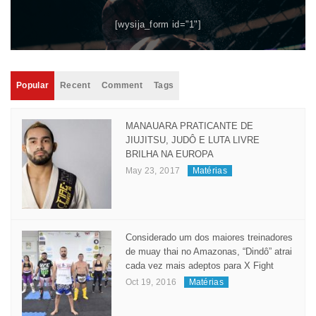
[wysija_form id="1"]
Popular
Recent
Comment
Tags
MANAUARA PRATICANTE DE
JIUJITSU, JUDÔ E LUTA LIVRE
BRILHA NA EUROPA
May 23, 2017
Matérias
Considerado um dos maiores treinadores
de muay thai no Amazonas, “Dindô” atrai
cada vez mais adeptos para X Fight
Oct 19, 2016
Matérias