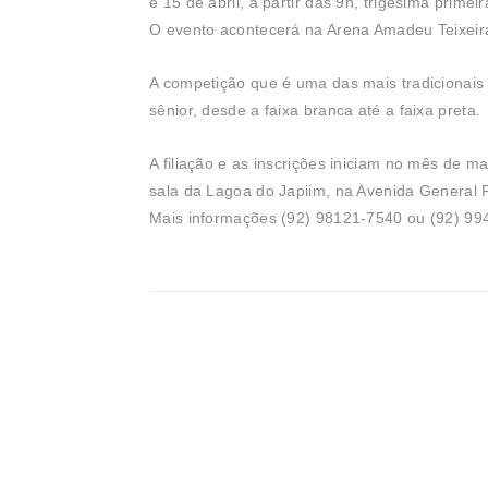
e 15 de abril, a partir das 9h, trigésima prim
O evento acontecerá na Arena Amadeu Teixeir
A competição que é uma das mais tradicionais
sênior, desde a faixa branca até a faixa preta.
A filiação e as inscrições iniciam no mês de 
sala da Lagoa do Japiim, na Avenida General R
Mais informações (92) 98121-7540 ou (92) 99