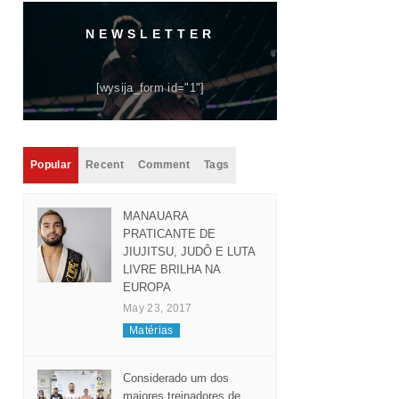
NEWSLETTER
[wysija_form id="1"]
Popular
Recent
Comment
Tags
MANAUARA
PRATICANTE DE
JIUJITSU, JUDÔ E LUTA
LIVRE BRILHA NA
EUROPA
May 23, 2017
Matérias
Considerado um dos
maiores treinadores de