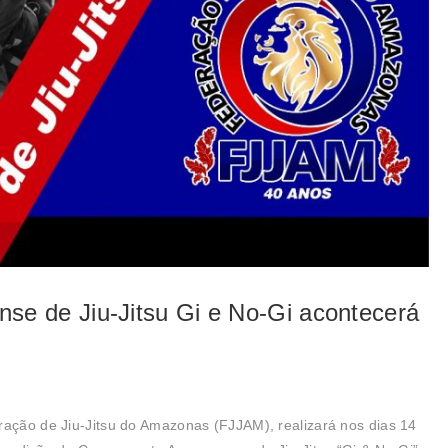
e de Jiu-Jitsu Gi e No-Gi acontecerá
ração de Jiu-Jitsu do Amazonas (FJJAM), realizará nos dias 14