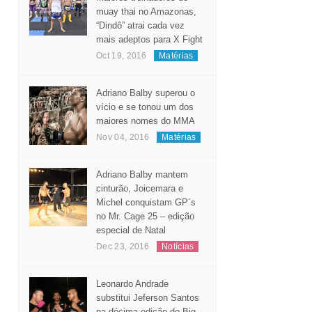
muay thai no Amazonas,
“Dindô” atrai cada vez
mais adeptos para X Fight
Oct 19, 2016
Matérias
Adriano Balby superou o
vício e se tonou um dos
maiores nomes do MMA
Nov 04, 2016
Matérias
Adriano Balby mantem
cinturão, Joicemara e
Michel conquistam GP´s
no Mr. Cage 25 – edição
especial de Natal
Dec 23, 2016
Notícias
Leonardo Andrade
substitui Jeferson Santos
na décima edição do Big