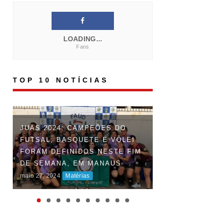
LOADING...
Fans
TOP 10 NOTÍCIAS
FAUD DÁ INÍCI
JUAS 2024: CAMPEÕES DO
DOS JOGOS UN
FUTSAL, BASQUETE E VÔLEI
DO AMAZONAS 
FORAM DEFINIDOS NESTE FIM
DISPUTAS ACI
DE SEMANA, EM MANAUS
MARCAM O INÍ
maio 27, 2024
Matérias
COMPETIÇÃO
maio 06, 2024
Maté