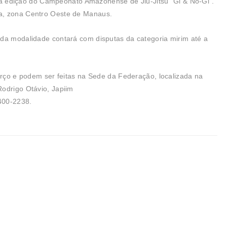
eira edição do Campeonato Amazonense de Jiu-Jitsu “Gi & No-Gi”.
a, zona Centro Oeste de Manaus.
 da modalidade contará com disputas da categoria mirim até a
março e podem ser feitas na Sede da Federação, localizada na
odrigo Otávio, Japiim
400-2238.