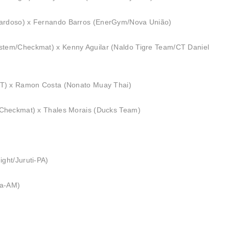
Cardoso) x Fernando Barros (EnerGym/Nova União)
stem/Checkmat) x Kenny Aguilar (Naldo Tigre Team/CT Daniel
 CT) x Ramon Costa (Nonato Muay Thai)
/Checkmat) x Thales Morais (Ducks Team)
ght/Juruti-PA)
va-AM)