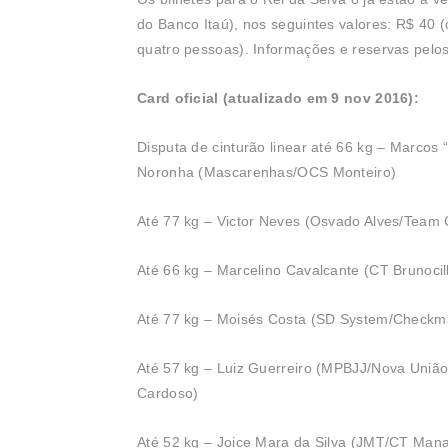
do Banco Itaú), nos seguintes valores: R$ 40 
quatro pessoas). Informações e reservas pelo
Card oficial (atualizado em 9 nov 2016):
Disputa de cinturão linear até 66 kg – Marco
Noronha (Mascarenhas/OCS Monteiro)
Até 77 kg – Victor Neves (Osvado Alves/Team 
Até 66 kg – Marcelino Cavalcante (CT Brunoci
Até 77 kg – Moisés Costa (SD System/Checkma
Até 57 kg – Luiz Guerreiro (MPBJJ/Nova Uni
Cardoso)
Até 52 kg – Joice Mara da Silva (JMT/CT Mana