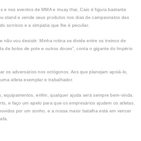
os e nos eventos de MMA e muay thai, Caio é figura bastante
seu stand e vende seus produtos nos dias de campeonatos das
do sorrisos e a simpatia que lhe é peculiar.
e não vou desistir. Minha rotina se divide entre os treinos de
nda de bolos de pote e outros doces”, conta o gigante do Império
ubar os adversários nos octógonos. Aos que planejam apoiá-lo,
uma atleta exemplar e trabalhador.
s, equipamentos, enfim, qualquer ajuda será sempre bem-vinda.
rto, e faço um apelo para que os empresários ajudem os atletas.
 movidos por um sonho, e a nossa maior batalha está em vencer
afa.