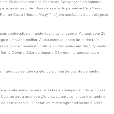
ce dia 26 de novembro no Centro de Convenções do Manaus
 superação no esporte. Uma delas é a do paraense Caio César
ar Ramon Costa (Nonato Muay Thai) em combate válido pelo peso
 mais conhecido no mundo das lutas, chegou a Manaus com 20
o e uma vida melhor. Atuou como ajudante de pedreiro e
ias de pouca comida no prato e muitas noites em claro. Quando
Sinho Oliveira (líder do Império CT), que lhe apresentou o
i. Tudo que sei devo a ele, pois o mestre desiste de nenhum
e é tarefa somente para os fortes e abnegados. E foi em casa,
Caio arranjou uma solução criativa para continuar treinando em
os de pote e doces. O nome do microempreendimento é Ateliê