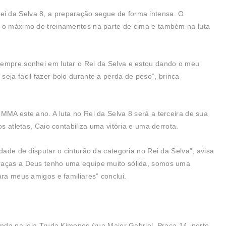
i da Selva 8, a preparação segue de forma intensa. O
e o máximo de treinamentos na parte de cima e também na luta
sempre sonhei em lutar o Rei da Selva e estou dando o meu
eja fácil fazer bolo durante a perda de peso”, brinca
MMA este ano. A luta no Rei da Selva 8 será a terceira de sua
os atletas, Caio contabiliza uma vitória e uma derrota.
idade de disputar o cinturão da categoria no Rei da Selva”, avisa
graças a Deus tenho uma equipe muito sólida, somos uma
ara meus amigos e familiares” conclui.
enda na loja Truda Kimonos (rua Major Gabriel, Praça 14, perto