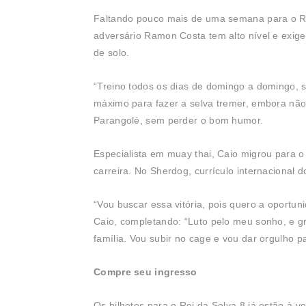
Faltando pouco mais de uma semana para o Re
adversário Ramon Costa tem alto nível e exig
de solo.
“Treino todos os dias de domingo a domingo, 
máximo para fazer a selva tremer, embora não s
Parangolé, sem perder o bom humor.
Especialista em muay thai, Caio migrou para o 
carreira. No Sherdog, currículo internacional d
“Vou buscar essa vitória, pois quero a oportun
Caio, completando: “Luto pelo meu sonho, e 
família. Vou subir no cage e vou dar orgulho p
Compre seu ingresso
Os bilhetes para o Rei da Selva 8 já estão à v