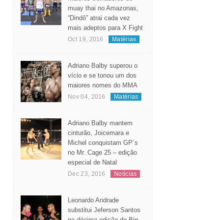
muay thai no Amazonas,
“Dindô” atrai cada vez
mais adeptos para X Fight
Oct 19, 2016
Matérias
Adriano Balby superou o
vício e se tonou um dos
maiores nomes do MMA
Nov 04, 2016
Matérias
Adriano Balby mantem
cinturão, Joicemara e
Michel conquistam GP´s
no Mr. Cage 25 – edição
especial de Natal
Dec 23, 2016
Notícias
Leonardo Andrade
substitui Jeferson Santos
na décima edição do Big