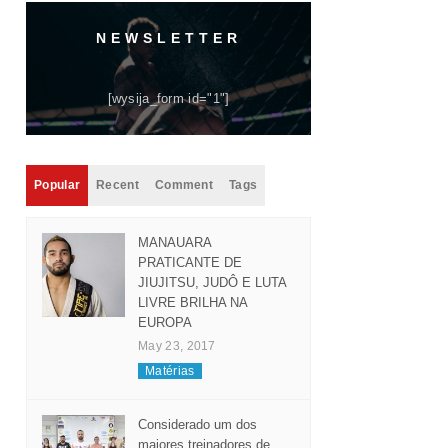
NEWSLETTER
[wysija_form id="1"]
Popular
Recent
Comment
Tags
MANAUARA
PRATICANTE DE
JIUJITSU, JUDÔ E LUTA
LIVRE BRILHA NA
EUROPA
May 23, 2017
Matérias
Considerado um dos
maiores treinadores de