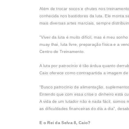
Além de trocar socos e chutes nos treinament
conhecida nos bastidores da luta. Ele monta 
mais diversas artes marciais, sempre distribuin
“Viver da luta é muito difícil, mas é meu sonho 
muay thai, luta livre, preparação física e a ve
Centro de Treinamento.
A luta por patrocínio é tão árdua quanto derr
Caio oferece como contrapartida a imagem de 
“Busco patrocínio de alimentação, suplemento
Entendo que com essa crise o dinheiro está cu
A vida de um lutador não é nada fácil, somos
as dificuldades financeiras do dia a dia”, desab
E o Rei da Selva 8, Caio?