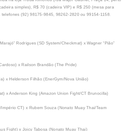
(cadeira simples), R$ 70 (cadeira VIP) e R$ 250 (mesa para
s telefones (92) 98175-9845, 98262-2820 ou 99154-1158.
s “Marajó” Rodrigues (SD System/Checkmat) x Wagner “Pião”
Cardoso) x Railson Brandão (The Pride)
lla) x Helderson Filhão (EnerGym/Nova União)
t) x Anderson King (Amazon Union Fight/CT Brunocilla)
ão/Império CT) x Rubem Souza (Nonato Muay Thai/Team
us Fight) x Joicy Tabosa (Nonato Muay Thai)