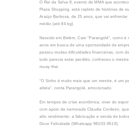
O Rei da Selva 8, evento de MMA que aconte
Plaza Shopping, está repleto de histórias de
Araújo Barbosa, de 25 anos, que vai enfrent
médio (até 84 kg).
Nascido em Belém, Caio “Parangolé”, como é
anos em busca de uma oportunidade de empreg
passou muitas dificuldades financeiras, com d
tudo parecia estar perdido, conheceu o mestre 
muay thai.
“O Sinho é muito mais que um mestre, é um pa
atleta”, conta Parangolé, emocionado.
Em tempos de crise econômica, viver do esport
com apoio da namorada Cláudia Cordeiro, que 
alto rendimento: a fabricação e venda de bol
Doce Felicidade (Whatsapp 98103-9519).