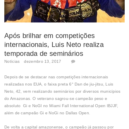
Após brilhar em competições
internacionais, Luis Neto realiza
temporada de seminários
Notícias
dezembro 13, 2017
Depois de se destacar nas competições internacionais
realizadas nos EUA, o faixa preta 6° Dan de jiu-jitsu, Luis
Neto, 42, vem realizando seminários por diversos municípios
do Amazonas. O veterano sagrou-se campeão peso e
absoluto Gi e NoGI no Miami Fall International Open IBJJF,
além de campeão Gi e NoGi no Dallas Open.
De volta a capital amazonense, o campeão já passou por