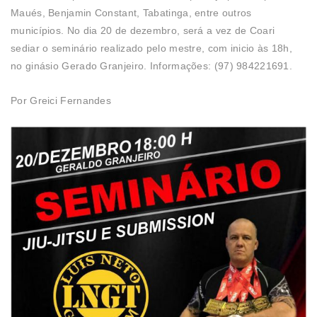
Maués, Benjamin Constant, Tabatinga, entre outros
municípios. No dia 20 de dezembro, será a vez de Coari
sediar o seminário realizado pelo mestre, com inicio às 18h,
no ginásio Gerado Granjeiro. Informações: (97) 984221691.
Por Greici Fernandes