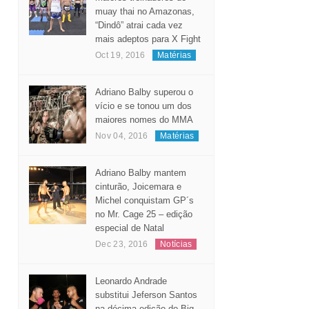
muay thai no Amazonas,
“Dindô” atrai cada vez
mais adeptos para X Fight
Oct 19, 2016
Matérias
Adriano Balby superou o
vício e se tonou um dos
maiores nomes do MMA
Nov 04, 2016
Matérias
Adriano Balby mantem
cinturão, Joicemara e
Michel conquistam GP´s
no Mr. Cage 25 – edição
especial de Natal
Dec 23, 2016
Notícias
Leonardo Andrade
substitui Jeferson Santos
na décima edição do Big