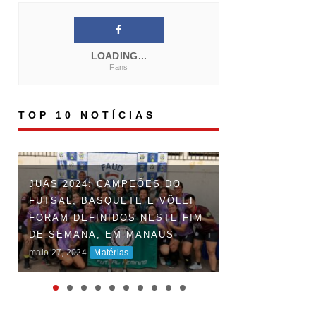
LOADING...
Fans
TOP 10 NOTÍCIAS
FAUD DÁ INÍCI
JUAS 2024: CAMPEÕES DO
DOS JOGOS UN
FUTSAL, BASQUETE E VÔLEI
DO AMAZONAS 
FORAM DEFINIDOS NESTE FIM
DISPUTAS ACI
DE SEMANA, EM MANAUS
MARCAM O INÍ
maio 27, 2024
Matérias
COMPETIÇÃO
maio 06, 2024
Maté