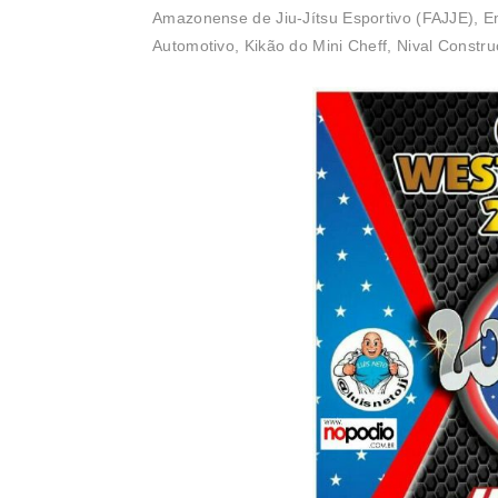
Amazonense de Jiu-Jítsu Esportivo (FAJJE), E
Automotivo, Kikão do Mini Cheff, Nival Constru