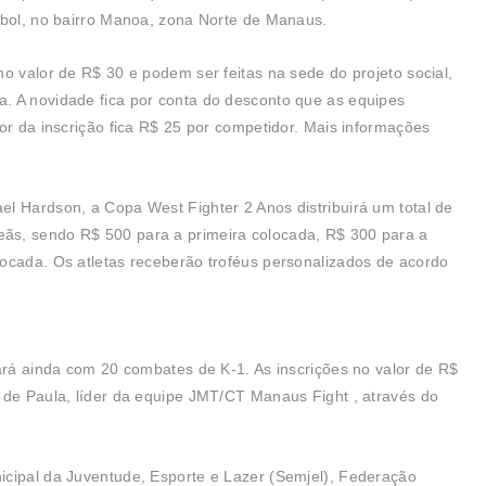
ebol, no bairro Manoa, zona Norte de Manaus.
o valor de R$ 30 e podem ser feitas na sede do projeto social,
. A novidade fica por conta do desconto que as equipes
or da inscrição fica R$ 25 por competidor. Mais informações
l Hardson, a Copa West Fighter 2 Anos distribuirá um total de
ãs, sendo R$ 500 para a primeira colocada, R$ 300 para a
ocada. Os atletas receberão troféus personalizados de acordo
tará ainda com 20 combates de K-1. As inscrições no valor de R$
 de Paula, líder da equipe JMT/CT Manaus Fight , através do
icipal da Juventude, Esporte e Lazer (Semjel), Federação