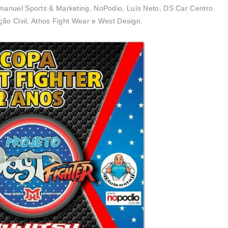
manuel Sports & Marketing, NoPodio, Luís Neto, DS Car Centro
ção Civil, Athos Fight Wear e West Design.