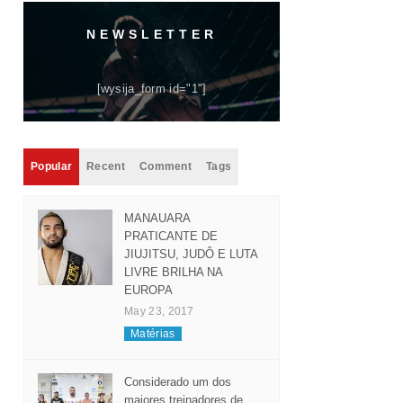
NEWSLETTER
[wysija_form id="1"]
Popular
Recent
Comment
Tags
MANAUARA
PRATICANTE DE
JIUJITSU, JUDÔ E LUTA
LIVRE BRILHA NA
EUROPA
May 23, 2017
Matérias
Considerado um dos
maiores treinadores de