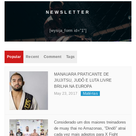
NEWSLETTER
[wysija_form id="1"]
Popular
Recent
Comment
Tags
MANAUARA PRATICANTE DE
JIUJITSU, JUDÔ E LUTA LIVRE
BRILHA NA EUROPA
May 23, 2017
Matérias
Considerado um dos maiores treinadores
de muay thai no Amazonas, “Dindô” atrai
cada vez mais adeptos para X Fight