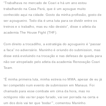
“Trabalhava no mercado de Coari e há um ano estou
trabalhando na Casa Pará, que é um açougue muito
conhecido aqui na cidade. Gosto da minha profissão, gosto de
ser açougueiro. Todo dia é uma luta para se dividir entre os
treinos e o trabalho, mas eu não desisto”, disse o atleta da
academia The House Fight (THF).
Com direito a trocadilho, a estratégia do açougueiro é “passar
a faca” no adversário. Maninho é oriundo do submission, mas
disse está evoluindo na trocação e nas defesas de queda para
não ser atropelado pelo atleta da academia Renovação Coari
Team.
“É minha primeira luta, minha estreia no MMA, apesar de eu já
ter competido num evento de submission em Manaus. Foi
chamado para esse combate em cima da hora, mas no
octógono não vai ter papo furado, vai ser porrada na certa e
um dos dois vai ter que ‘bodar’”, comentou Maninho.