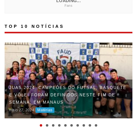
LOADING...
Fans
TOP 10 NOTÍCIAS
JUAS 2024: CAMPEÕES DO FUTSAL, BASQUETE
E VÔLEI FORAM DEFINIDOS NESTE FIM DE
FAUD DÁ INÍCIO À 47ª EDIÇÃO DOS JOGOS
SEMANA, EM MANAUS
UNIVERSITÁRIOS DO AMAZONAS (JUAS) E
maio 27, 2024
Matérias
DISPUTAS ACIRRADAS MARCAM O INÍCIO DA
COMPETIÇÃO
maio 06, 2024
Matérias