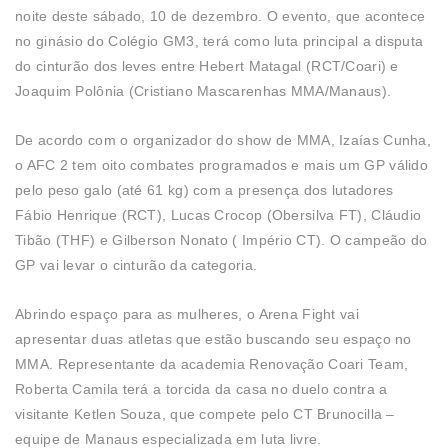
noite deste sábado, 10 de dezembro. O evento, que acontece
no ginásio do Colégio GM3, terá como luta principal a disputa
do cinturão dos leves entre Hebert Matagal (RCT/Coari) e
Joaquim Polônia (Cristiano Mascarenhas MMA/Manaus).
De acordo com o organizador do show de MMA, Izaías Cunha,
o AFC 2 tem oito combates programados e mais um GP válido
pelo peso galo (até 61 kg) com a presença dos lutadores
Fábio Henrique (RCT), Lucas Crocop (Obersilva FT), Cláudio
Tibão (THF) e Gilberson Nonato ( Império CT). O campeão do
GP vai levar o cinturão da categoria.
Abrindo espaço para as mulheres, o Arena Fight vai
apresentar duas atletas que estão buscando seu espaço no
MMA. Representante da academia Renovação Coari Team,
Roberta Camila terá a torcida da casa no duelo contra a
visitante Ketlen Souza, que compete pelo CT Brunocilla –
equipe de Manaus especializada em luta livre.