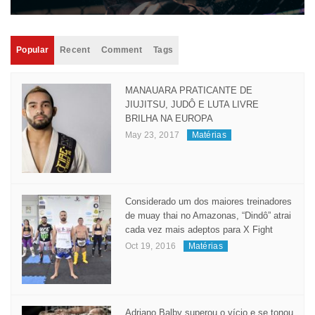
Popular
Recent
Comment
Tags
MANAUARA PRATICANTE DE
JIUJITSU, JUDÔ E LUTA LIVRE
BRILHA NA EUROPA
May 23, 2017
Matérias
Considerado um dos maiores treinadores
de muay thai no Amazonas, “Dindô” atrai
cada vez mais adeptos para X Fight
Oct 19, 2016
Matérias
Adriano Balby superou o vício e se tonou