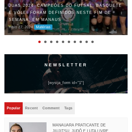
JUAS 2024: CAMPEÕES DO FUTSAL, BASQUETE
E VÔLEI FORAM DEFINIDOS NESTE FIM DE
FAUD DÁ INÍCIO À 47ª EDIÇÃO DOS JOGOS
SEMANA, EM MANAUS
UNIVERSITÁRIOS DO AMAZONAS (JUAS) E
maio 27, 2024
Matérias
DISPUTAS ACIRRADAS MARCAM O INÍCIO DA
COMPETIÇÃO
maio 06, 2024
Matérias
NEWSLETTER
[wysija_form id="1"]
Popular
Recent
Comment
Tags
MANAUARA PRATICANTE DE
JIUJITSU, JUDÔ E LUTA LIVRE