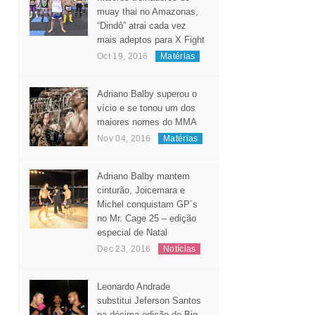
muay thai no Amazonas,
“Dindô” atrai cada vez
mais adeptos para X Fight
Oct 19, 2016
Matérias
Adriano Balby superou o
vício e se tonou um dos
maiores nomes do MMA
Nov 04, 2016
Matérias
Adriano Balby mantem
cinturão, Joicemara e
Michel conquistam GP´s
no Mr. Cage 25 – edição
especial de Natal
Dec 23, 2016
Notícias
Leonardo Andrade
substitui Jeferson Santos
na décima edição do Big