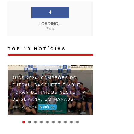
LOADING...
Fans
TOP 10 NOTÍCIAS
FAUD DÁ INÍCI
JUAS 2024: CAMPEÕES DO
DOS JOGOS UN
FUTSAL, BASQUETE E VÔLEI
DO AMAZONAS 
FORAM DEFINIDOS NESTE FIM
DISPUTAS ACI
DE SEMANA, EM MANAUS
MARCAM O INÍ
maio 27, 2024
Matérias
COMPETIÇÃO
maio 06, 2024
Maté