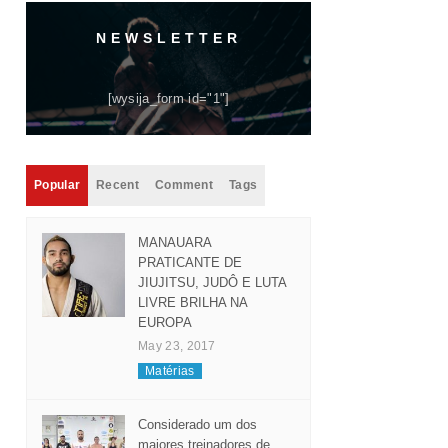
NEWSLETTER
[wysija_form id="1"]
Popular
Recent
Comment
Tags
MANAUARA
PRATICANTE DE
JIUJITSU, JUDÔ E LUTA
LIVRE BRILHA NA
EUROPA
May 23, 2017
Matérias
Considerado um dos
maiores treinadores de