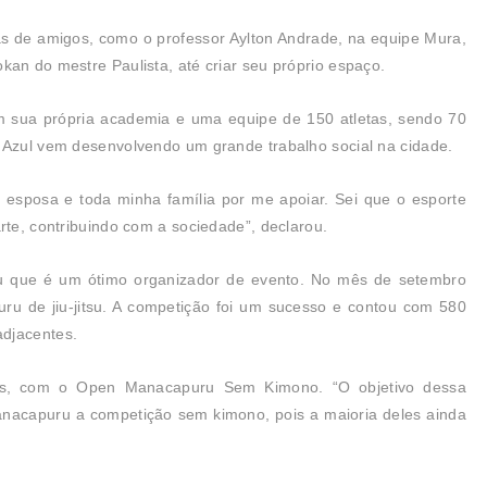
as de amigos, como o professor Aylton Andrade, na equipe Mura,
kan do mestre Paulista, até criar seu próprio espaço.
m sua própria academia e uma equipe de 150 atletas, sendo 70
e Azul vem desenvolvendo um grande trabalho social na cidade.
esposa e toda minha família por me apoiar. Sei que o esporte
rte, contribuindo com a sociedade”, declarou.
ou que é um ótimo organizador de evento. No mês de setembro
u de jiu-jitsu. A competição foi um sucesso e contou com 580
adjacentes.
s, com o Open Manacapuru Sem Kimono. “O objetivo dessa
nacapuru a competição sem kimono, pois a maioria deles ainda