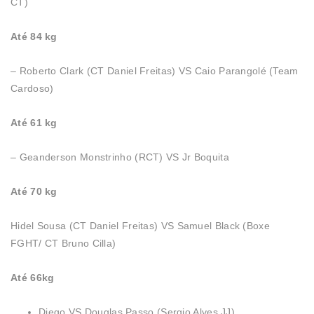
CT)
Até 84 kg
– Roberto Clark (CT Daniel Freitas) VS Caio Parangolé (Team
Cardoso)
Até 61 kg
– Geanderson Monstrinho (RCT) VS Jr Boquita
Até 70 kg
Hidel Sousa (CT Daniel Freitas) VS Samuel Black (Boxe
FGHT/ CT Bruno Cilla)
Até 66kg
Diego VS Douglas Passo (Sergio Alves JJ)