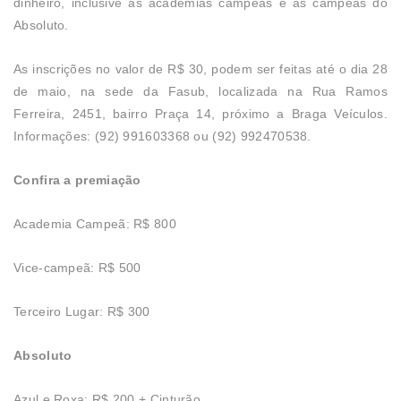
dinheiro, inclusive as academias campeãs e as campeãs do
Absoluto.
As inscrições no valor de R$ 30, podem ser feitas até o dia 28
de maio, na sede da Fasub, localizada na Rua Ramos
Ferreira, 2451, bairro Praça 14, próximo a Braga Veículos.
Informações: (92) 991603368 ou (92) 992470538.
Confira a premiação
Academia Campeã: R$ 800
Vice-campeã: R$ 500
Terceiro Lugar: R$ 300
Absoluto
Azul e Roxa: R$ 200 + Cinturão