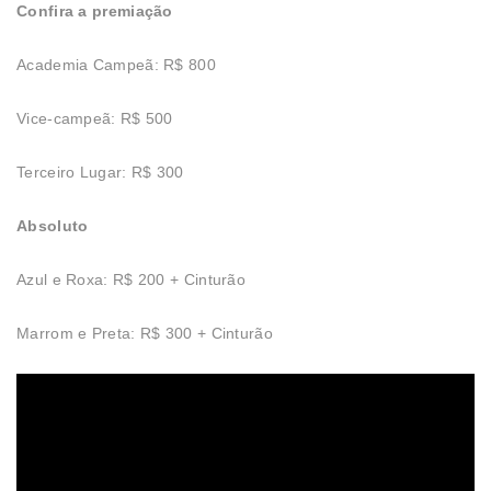
Confira a premiação
Academia Campeã: R$ 800
Vice-campeã: R$ 500
Terceiro Lugar: R$ 300
Absoluto
Azul e Roxa: R$ 200 + Cinturão
Marrom e Preta: R$ 300 + Cinturão