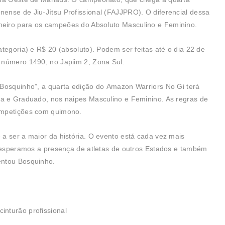
ense de Jiu-Jítsu Profissional (FAJJPRO). O diferencial dessa
eiro para os campeões do Absoluto Masculino e Feminino.
tegoria) e R$ 20 (absoluto). Podem ser feitas até o dia 22 de
 número 1490, no Japiim 2, Zona Sul.
“Bosquinho”, a quarta edição do Amazon Warriors No Gi terá
ca e Graduado, nos naipes Masculino e Feminino. As regras de
ompetições com quimono.
a ser a maior da história. O evento está cada vez mais
e esperamos a presença de atletas de outros Estados e também
entou Bosquinho.
inturão profissional