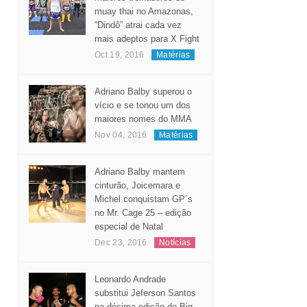
muay thai no Amazonas,
“Dindô” atrai cada vez
mais adeptos para X Fight
Oct 19, 2016
Matérias
Adriano Balby superou o
vício e se tonou um dos
maiores nomes do MMA
Nov 04, 2016
Matérias
Adriano Balby mantem
cinturão, Joicemara e
Michel conquistam GP´s
no Mr. Cage 25 – edição
especial de Natal
Dec 23, 2016
Notícias
Leonardo Andrade
substitui Jeferson Santos
na décima edição do Big