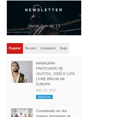
NEWSLETTER
[wysija_form id="1"]
Popular
Recent
Comment
Tags
MANAUARA
PRATICANTE DE
JIUJITSU, JUDÔ E LUTA
LIVRE BRILHA NA
EUROPA
May 23, 2017
Matérias
Considerado um dos
maiores treinadores de