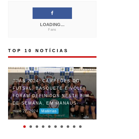
LOADING...
Fans
TOP 10 NOTÍCIAS
FAUD DÁ INÍCI
JUAS 2024: CAMPEÕES DO
DOS JOGOS UN
FUTSAL, BASQUETE E VÔLEI
DO AMAZONAS 
FORAM DEFINIDOS NESTE FIM
DISPUTAS ACI
DE SEMANA, EM MANAUS
MARCAM O INÍ
maio 27, 2024
Matérias
COMPETIÇÃO
maio 06, 2024
Maté