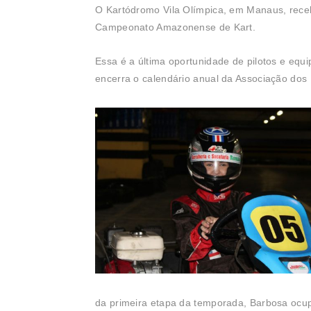
O Kartódromo Vila Olímpica, em Manaus, receb
Campeonato Amazonense de Kart.
Essa é a última oportunidade de pilotos e equi
encerra o calendário anual da Associação dos
da primeira etapa da temporada, Barbosa ocu