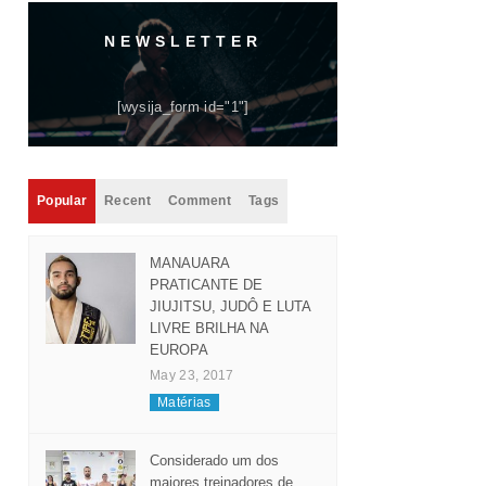
NEWSLETTER
[wysija_form id="1"]
Popular
Recent
Comment
Tags
MANAUARA
PRATICANTE DE
JIUJITSU, JUDÔ E LUTA
LIVRE BRILHA NA
EUROPA
May 23, 2017
Matérias
Considerado um dos
maiores treinadores de