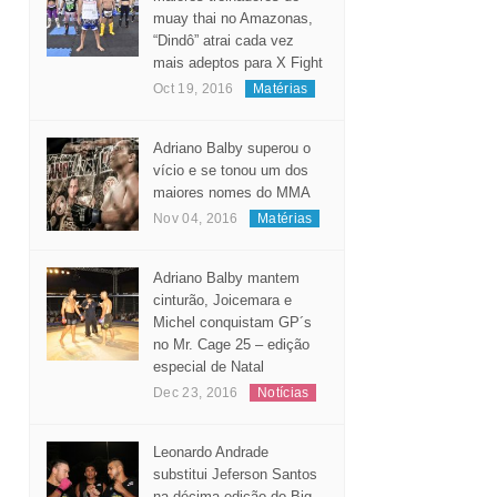
muay thai no Amazonas,
“Dindô” atrai cada vez
mais adeptos para X Fight
Oct 19, 2016
Matérias
Adriano Balby superou o
vício e se tonou um dos
maiores nomes do MMA
Nov 04, 2016
Matérias
Adriano Balby mantem
cinturão, Joicemara e
Michel conquistam GP´s
no Mr. Cage 25 – edição
especial de Natal
Dec 23, 2016
Notícias
Leonardo Andrade
substitui Jeferson Santos
na décima edição do Big