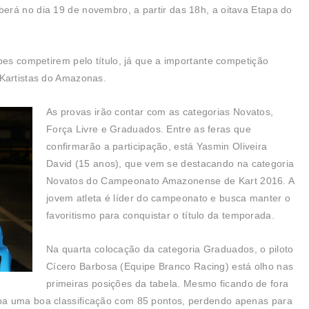
erá no dia 19 de novembro, a partir das 18h, a oitava Etapa do
pes competirem pelo título, já que a importante competição
 Kartistas do Amazonas.
As provas irão contar com as categorias Novatos,
Força Livre e Graduados. Entre as feras que
confirmarão a participação, está Yasmin Oliveira
David (15 anos), que vem se destacando na categoria
Novatos do Campeonato Amazonense de Kart 2016. A
jovem atleta é líder do campeonato e busca manter o
favoritismo para conquistar o título da temporada.
Na quarta colocação da categoria Graduados, o piloto
Cícero Barbosa (Equipe Branco Racing) está olho nas
primeiras posições da tabela. Mesmo ficando de fora
pa uma boa classificação com 85 pontos, perdendo apenas para