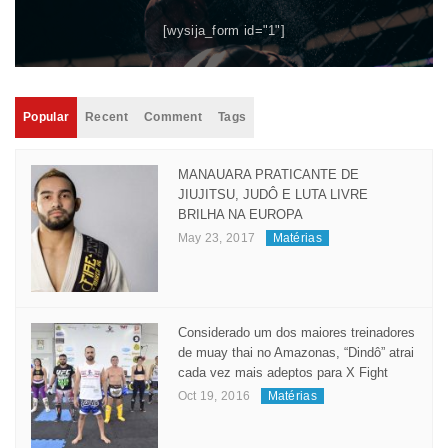
[wysija_form id="1"]
Popular
Recent
Comment
Tags
MANAUARA PRATICANTE DE
JIUJITSU, JUDÔ E LUTA LIVRE
BRILHA NA EUROPA
May 23, 2017
Matérias
Considerado um dos maiores treinadores
de muay thai no Amazonas, “Dindô” atrai
cada vez mais adeptos para X Fight
Oct 19, 2016
Matérias