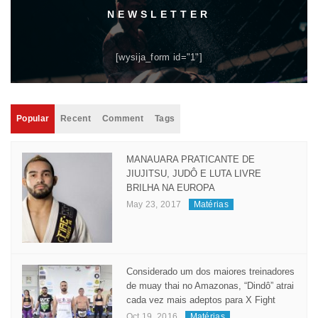
NEWSLETTER
[wysija_form id="1"]
Popular
Recent
Comment
Tags
MANAUARA PRATICANTE DE
JIUJITSU, JUDÔ E LUTA LIVRE
BRILHA NA EUROPA
May 23, 2017
Matérias
Considerado um dos maiores treinadores
de muay thai no Amazonas, “Dindô” atrai
cada vez mais adeptos para X Fight
Oct 19, 2016
Matérias