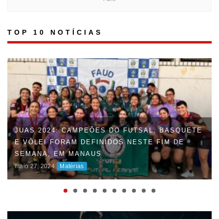
TOP 10 NOTÍCIAS
JUAS 2024: CAMPEÕES DO FUTSAL, BASQUETE
E VÔLEI FORAM DEFINIDOS NESTE FIM DE
FAUD DÁ INÍCIO À 47ª EDIÇÃO DOS JOGOS
SEMANA, EM MANAUS
UNIVERSITÁRIOS DO AMAZONAS (JUAS) E
maio 27, 2024
Matérias
DISPUTAS ACIRRADAS MARCAM O INÍCIO DA
COMPETIÇÃO
maio 06, 2024
Matérias