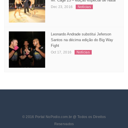
Mr. Cage 25 – edição especial de Natal
Dec 23, 2016
Notícias
Leonardo Andrade substitui Jeferson
Santos na décima edição do Big Way
Fight
Oct 17, 2016
Notícias
© 2016 Portal NoPodio.com.br @ Todos os Direitos
Reservados