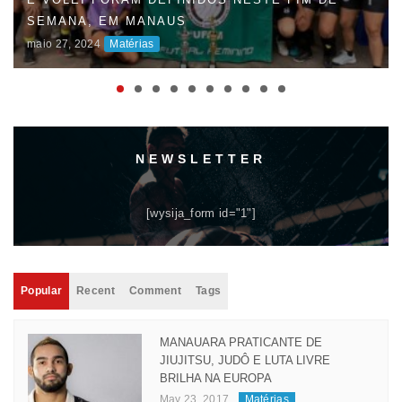
SEMANA, EM MANAUS
maio 27, 2024
Matérias
NEWSLETTER
[wysija_form id="1"]
Popular
Recent
Comment
Tags
MANAUARA PRATICANTE DE
JIUJITSU, JUDÔ E LUTA LIVRE
BRILHA NA EUROPA
May 23, 2017
Matérias