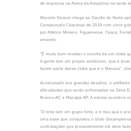
de imprensa na Arena da Amazônia na tarde dest
Marcelo Nicácio chega ao Gavião do Norte após
Campeonato Cearense de 2018 com cinco gols 
por Atlético Mineiro, Figueirense, Ceará, Fort
amarelo.
“É muito bom receber o convite de um clube qu
A gente tem um projeto ambicioso, que é levar
fazem parte desse clube que é o Manaus”, dis
Acostumado aos grandes desafios, o artilheir
dificuldades que serão enfrentadas na Série 
Branco-AC e Macapá-AP. A estreia acontece no
“O time tem um grupo forte, e é isso que o pr
uma base que conquistou o título (bicampeona
contratações que provavelmente ele deve fazer