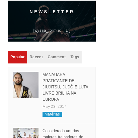
NEWSLETTER
[wysija_form id="1"]
Popular
Recent
Comment
Tags
MANAUARA
PRATICANTE DE
JIUJITSU, JUDÔ E LUTA
LIVRE BRILHA NA
EUROPA
May 23, 2017
Matérias
Considerado um dos
maiores treinadores de