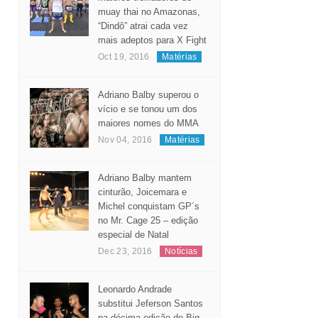
muay thai no Amazonas,
“Dindô” atrai cada vez
mais adeptos para X Fight
Oct 19, 2016
Matérias
Adriano Balby superou o
vício e se tonou um dos
maiores nomes do MMA
Nov 04, 2016
Matérias
Adriano Balby mantem
cinturão, Joicemara e
Michel conquistam GP´s
no Mr. Cage 25 – edição
especial de Natal
Dec 23, 2016
Notícias
Leonardo Andrade
substitui Jeferson Santos
na décima edição do Big