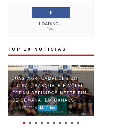
LOADING...
Fans
TOP 10 NOTÍCIAS
FAUD DÁ INÍCI
JUAS 2024: CAMPEÕES DO
DOS JOGOS UN
FUTSAL, BASQUETE E VÔLEI
DO AMAZONAS 
FORAM DEFINIDOS NESTE FIM
DISPUTAS ACI
DE SEMANA, EM MANAUS
MARCAM O INÍ
maio 27, 2024
Matérias
COMPETIÇÃO
maio 06, 2024
Maté