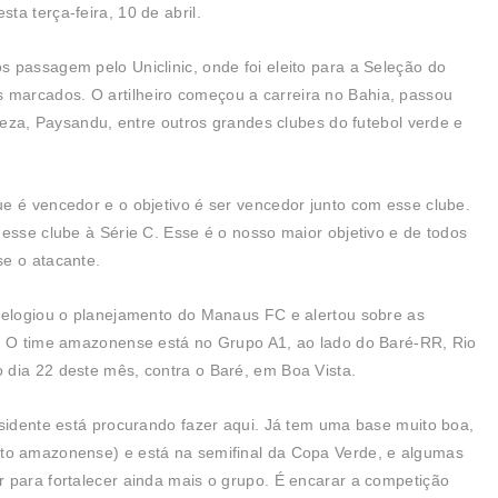
a terça-feira, 10 de abril.
 passagem pelo Uniclinic, onde foi eleito para a Seleção do
marcados. O artilheiro começou a carreira no Bahia, passou
aleza, Paysandu, entre outros grandes clubes do futebol verde e
e é vencedor e o objetivo é ser vencedor junto com esse clube.
 esse clube à Série C. Esse é o nosso maior objetivo e de todos
se o atacante.
o elogiou o planejamento do Manaus FC e alertou sobre as
D. O time amazonense está no Grupo A1, ao lado do Baré-RR, Rio
 dia 22 deste mês, contra o Baré, em Boa Vista.
esidente está procurando fazer aqui. Já tem uma base muito boa,
to amazonense) e está na semifinal da Copa Verde, e algumas
 para fortalecer ainda mais o grupo. É encarar a competição