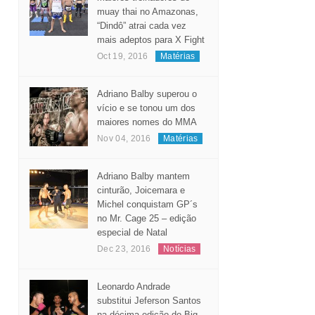
muay thai no Amazonas,
“Dindô” atrai cada vez
mais adeptos para X Fight
Oct 19, 2016
Matérias
Adriano Balby superou o
vício e se tonou um dos
maiores nomes do MMA
Nov 04, 2016
Matérias
Adriano Balby mantem
cinturão, Joicemara e
Michel conquistam GP´s
no Mr. Cage 25 – edição
especial de Natal
Dec 23, 2016
Notícias
Leonardo Andrade
substitui Jeferson Santos
na décima edição do Big