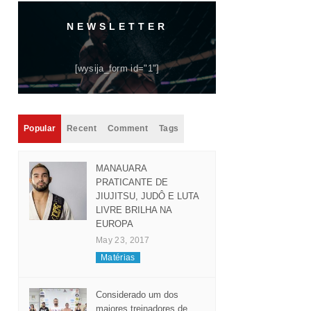
NEWSLETTER
[wysija_form id="1"]
Popular
Recent
Comment
Tags
MANAUARA
PRATICANTE DE
JIUJITSU, JUDÔ E LUTA
LIVRE BRILHA NA
EUROPA
May 23, 2017
Matérias
Considerado um dos
maiores treinadores de