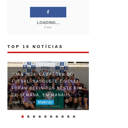
LOADING...
Fans
TOP 10 NOTÍCIAS
FAUD DÁ INÍCI
JUAS 2024: CAMPEÕES DO
DOS JOGOS UN
FUTSAL, BASQUETE E VÔLEI
DO AMAZONAS 
FORAM DEFINIDOS NESTE FIM
DISPUTAS ACI
DE SEMANA, EM MANAUS
MARCAM O INÍ
maio 27, 2024
Matérias
COMPETIÇÃO
maio 06, 2024
Maté