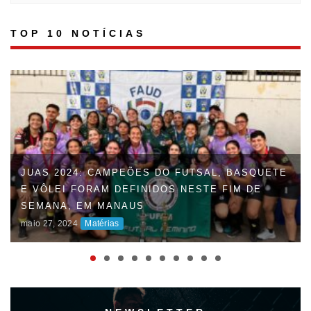
TOP 10 NOTÍCIAS
JUAS 2024: CAMPEÕES DO FUTSAL, BASQUETE
E VÔLEI FORAM DEFINIDOS NESTE FIM DE
FAUD DÁ INÍCIO À 47ª EDIÇÃO DOS JOGOS
SEMANA, EM MANAUS
UNIVERSITÁRIOS DO AMAZONAS (JUAS) E
maio 27, 2024
Matérias
DISPUTAS ACIRRADAS MARCAM O INÍCIO DA
COMPETIÇÃO
maio 06, 2024
Matérias