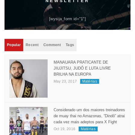
NEWSLETTER
[wysija_form id="1"]
Popular
Recent
Comment
Tags
MANAUARA PRATICANTE DE
JIUJITSU, JUDÔ E LUTA LIVRE
BRILHA NA EUROPA
May 23, 2017
Matérias
Considerado um dos maiores treinadores
de muay thai no Amazonas, “Dindô” atrai
cada vez mais adeptos para X Fight
Oct 19, 2016
Matérias