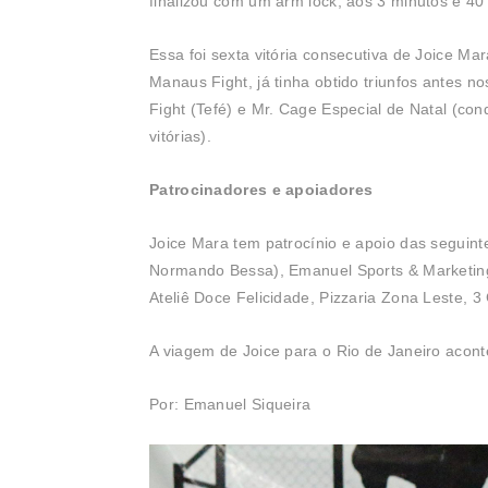
finalizou com um arm lock, aos 3 minutos e 40
Essa foi sexta vitória consecutiva de Joice Ma
Manaus Fight, já tinha obtido triunfos antes 
Fight (Tefé) e Mr. Cage Especial de Natal (co
vitórias).
Patrocinadores e apoiadores
Joice Mara tem patrocínio e apoio das seguinte
Normando Bessa), Emanuel Sports & Marketing,
Ateliê Doce Felicidade, Pizzaria Zona Leste, 
A viagem de Joice para o Rio de Janeiro acont
Por: Emanuel Siqueira