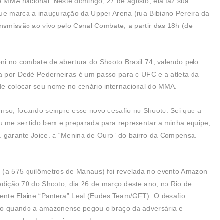
 MMA nacional. Neste domingo, 27 de agosto, ela faz sua
que marca a inauguração da Upper Arena (rua Bibiano Pereira da
ansmissão ao vivo pelo Canal Combate, a partir das 18h (de
oni no combate de abertura do Shooto Brasil 74, valendo pelo
da por Dedé Pederneiras é um passo para o UFC e a atleta da
de colocar seu nome no cenário internacional do MMA.
enso, focando sempre esse novo desafio no Shooto. Sei que a
ou me sentido bem e preparada para representar a minha equipe,
s”, garante Joice, a “Menina de Ouro” do bairro da Compensa,
 (a 575 quilômetros de Manaus) foi revelada no evento Amazon
a edição 70 do Shooto, dia 26 de março deste ano, no Rio de
eriente Elaine “Pantera” Leal (Eudes Team/GFT). O desafio
olo quando a amazonense pegou o braço da adversária e