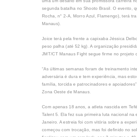
uma um desafio em sua promissora carreira no
segunda batalha no Shooto Brasil. O evento, 
Rocha, n° 2-A, Morro Azul, Flamengo), terá tr
Manaus).
Joice terá pela frente a capixaba Jéssica Delb
peso palha (até 52 kg). A organização presidi
JMT/CT Manaus Fight segue firme no projeto 
“As últimas semanas foram de treinamento int
adversária é dura e tem experiência, mas est
família, torcida e patrocinadores e apoiadore
Zona Oeste de Manaus.
Com apenas 18 anos, a atleta nascida em Tefé
Talent 5. Ela fez sua primeira luta nacional n
Janeiro. A estreia foi com vitória sobre a exp
começou com trocação, mas foi definido no s