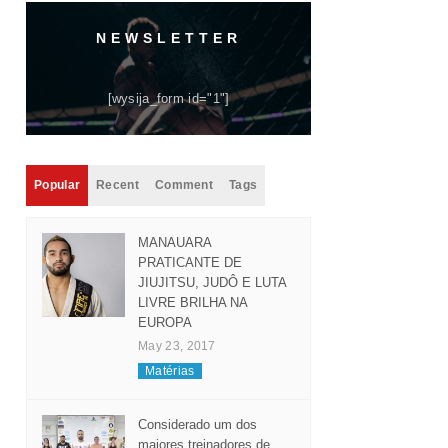
NEWSLETTER
[wysija_form id="1"]
Popular
Recent
Comment
Tags
MANAUARA
PRATICANTE DE
JIUJITSU, JUDÔ E LUTA
LIVRE BRILHA NA
EUROPA
May 23, 2017
Matérias
Considerado um dos
maiores treinadores de