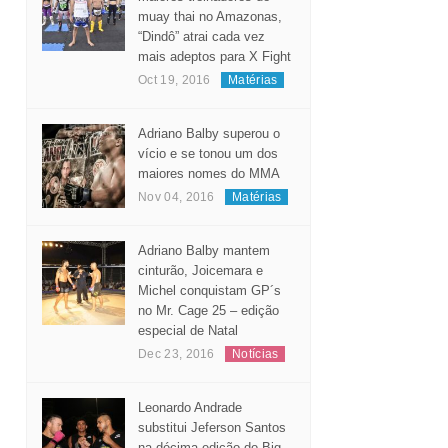
muay thai no Amazonas,
“Dindô” atrai cada vez
mais adeptos para X Fight
Oct 19, 2016
Matérias
Adriano Balby superou o
vício e se tonou um dos
maiores nomes do MMA
Nov 04, 2016
Matérias
Adriano Balby mantem
cinturão, Joicemara e
Michel conquistam GP´s
no Mr. Cage 25 – edição
especial de Natal
Dec 23, 2016
Notícias
Leonardo Andrade
substitui Jeferson Santos
na décima edição do Big