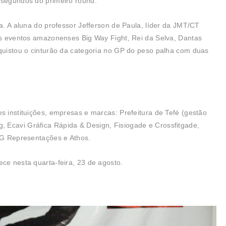
 segundos do primeiro round.
ra. A aluna do professor Jefferson de Paula, líder da JMT/CT
nos eventos amazonenses Big Way Fight, Rei da Selva, Dantas
nquistou o cinturão da categoria no GP do peso palha com duas
s instituições, empresas e marcas: Prefeitura de Tefé (gestão
 Ecavi Gráfica Rápida & Design, Fisiogade e Crossfitgade,
3 G Representações e Athos.
ece nesta quarta-feira, 23 de agosto.