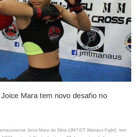
 Joice Mara tem novo desafio no
ora amazonense Joice Mara da Silva (JMT/CT Manaus Fight) tem