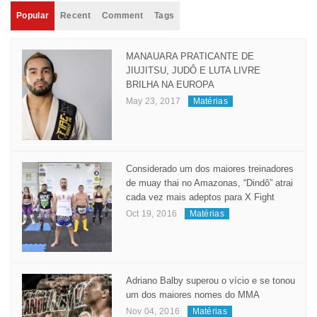
Popular
Recent
Comment
Tags
MANAUARA PRATICANTE DE
JIUJITSU, JUDÔ E LUTA LIVRE
BRILHA NA EUROPA
May 23, 2017
Matérias
Considerado um dos maiores treinadores
de muay thai no Amazonas, “Dindô” atrai
cada vez mais adeptos para X Fight
Oct 19, 2016
Matérias
Adriano Balby superou o vício e se tonou
um dos maiores nomes do MMA
Nov 04, 2016
Matérias