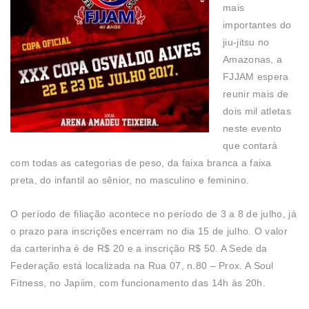
mais
importantes do
jiu-jitsu no
Amazonas, a
FJJAM espera
reunir mais de
dois mil atletas
neste evento
que contará
com todas as categorias de peso, da faixa branca a faixa
preta, do infantil ao sênior, no masculino e feminino.
O período de filiação acontece no período de 3 a 8 de julho, já
o prazo para inscrições encerram no dia 15 de julho. O valor
da carterinha é de R$ 20 e a inscrição R$ 50. A Sede da
Federação está localizada na Rua 07, n.80 – Prox. A Soul
Fitness, no Japiim, com funcionamento das 14h às 20h.