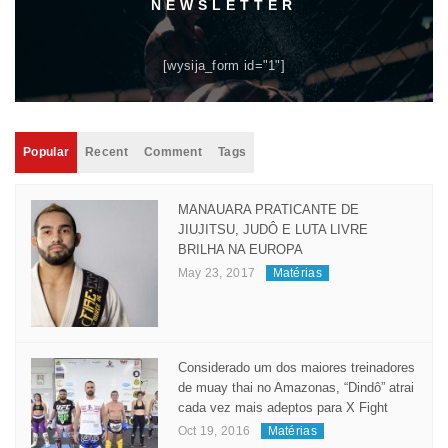
NEWSLETTER
[wysija_form id="1"]
Popular
Recent
Comment
Tags
MANAUARA PRATICANTE DE
JIUJITSU, JUDÔ E LUTA LIVRE
BRILHA NA EUROPA
May 23, 2017
Matérias
Considerado um dos maiores treinadores
de muay thai no Amazonas, “Dindô” atrai
cada vez mais adeptos para X Fight
Oct 19, 2016
Matérias