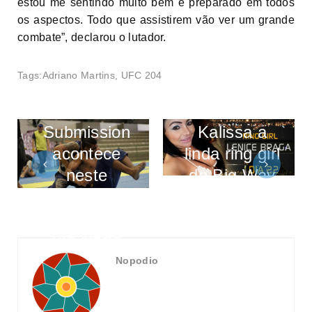
estou me sentindo muito bem e preparado em todos
os aspectos. Todo que assistirem vão ver um grande
combate”, declarou o lutador.
Tags:
Adriano Martins
,
UFC 204
Desafio
Final de
Submission
Kalissa a
acontece
linda ring girl
neste
do Big Way
sábado no
Fight 10
Shopping
Via Norte
Nopodio