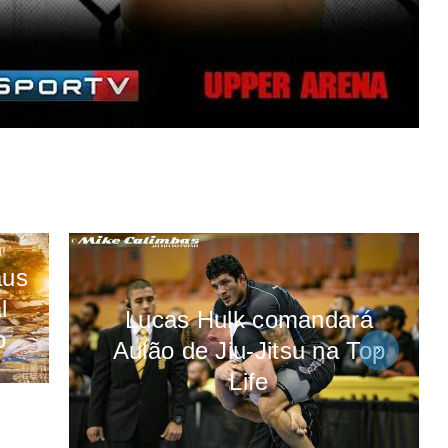
aus
l
Lucas Hulk comandará
o
Aulão de Jiu-Jitsu na Top
Life