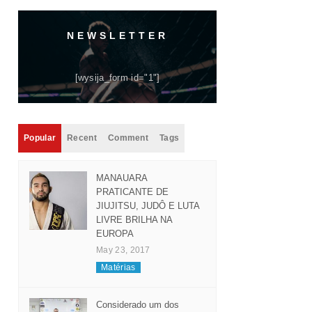
NEWSLETTER
[wysija_form id="1"]
Popular
Recent
Comment
Tags
MANAUARA
PRATICANTE DE
JIUJITSU, JUDÔ E LUTA
LIVRE BRILHA NA
EUROPA
May 23, 2017
Matérias