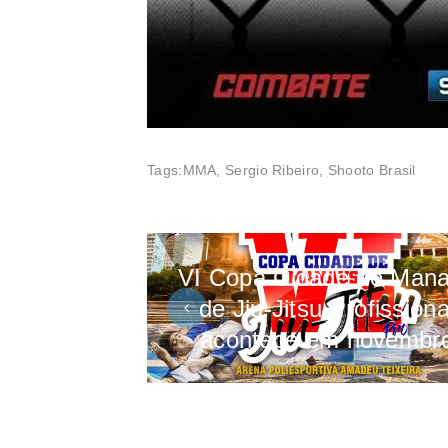
Tags:
MMA
,
Sergio Ribeiro
,
Shooto Brasil
VI Copa Cidade de Man
de Jiu-Jitsu Profissiona
acontece em novembr