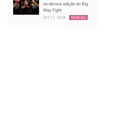
Leonardo Andrade
substitui Jeferson Santos
na décima edição do Big
Way Fight
Oct 17, 2016
Notícias