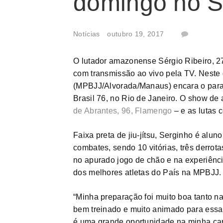
domingo no S
Notícias
outubro 19, 2017
O lutador amazonense Sérgio Ribeiro, 27
com transmissão ao vivo pela TV. Neste 
(MPBJJ/Alvorada/Manaus) encara o parae
Brasil 76, no Rio de Janeiro. O show de
de Abrantes, 96, Flamengo
– e as lutas 
Faixa preta de jiu-jítsu, Serginho é alu
combates, sendo 10 vitórias, três derro
no apurado jogo de chão e na experiênci
dos melhores atletas do País na MPBJJ.
“Minha preparação foi muito boa tanto na 
bem treinado e muito animado para essa
é uma grande oportunidade na minha carr