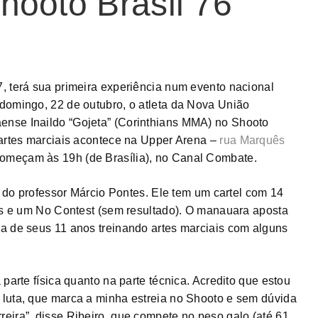
hooto Brasil 76
, terá sua primeira experiência num evento nacional
domingo, 22 de outubro, o atleta da Nova União
nse Inaildo “Gojeta” (Corinthians MMA) no Shooto
 artes marciais acontece na Upper Arena –
rua Marquês
começam às 19h (de Brasília), no Canal Combate.
no do professor Márcio Pontes. Ele tem um cartel com 14
tas e um No Contest (sem resultado). O manauara aposta
a de seus 11 anos treinando artes marciais com alguns
parte física quanto na parte técnica. Acredito que estou
 luta, que marca a minha estreia no Shooto e sem dúvida
eira”, disse Ribeiro, que compete no peso galo (até 61