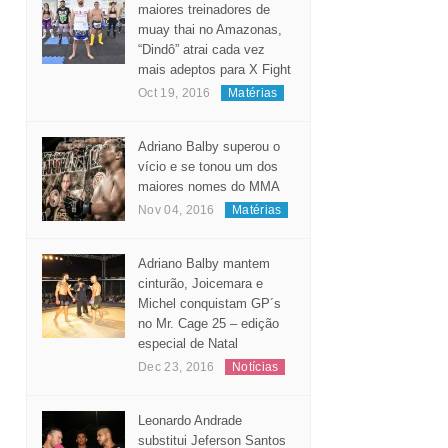
Considerado um dos
maiores treinadores de
muay thai no Amazonas,
“Dindô” atrai cada vez
mais adeptos para X Fight
Oct 19, 2016
Matérias
Adriano Balby superou o
vício e se tonou um dos
maiores nomes do MMA
Nov 04, 2016
Matérias
Adriano Balby mantem
cinturão, Joicemara e
Michel conquistam GP´s
no Mr. Cage 25 – edição
especial de Natal
Dec 23, 2016
Notícias