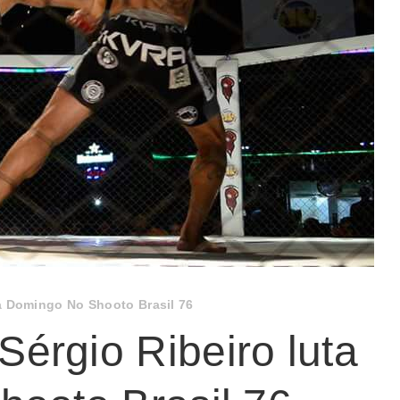
a Domingo No Shooto Brasil 76
érgio Ribeiro luta