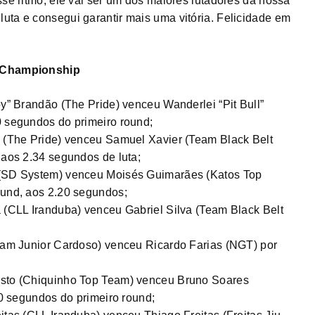
sse ritmo, ele vai ser um dos maiores lutadores da nossa
uta e consegui garantir mais uma vitória. Felicidade em
t Championship
oy” Brandão (The Pride) venceu Wanderlei “Pit Bull”
0 segundos do primeiro round;
a (The Pride) venceu Samuel Xavier (Team Black Belt
 aos 2.34 segundos de luta;
s (SD System) venceu Moisés Guimarães (Katos Top
ound, aos 2.20 segundos;
a (CLL Iranduba) venceu Gabriel Silva (Team Black Belt
Team Junior Cardoso) venceu Ricardo Farias (NGT) por
usto (Chiquinho Top Team) venceu Bruno Soares
.50 segundos do primeiro round;