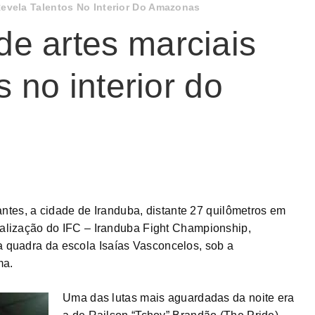
evela Talentos No Interior Do Amazonas
e artes marciais
s no interior do
tes, a cidade de Iranduba, distante 27 quilômetros em
 realização do IFC – Iranduba Fight Championship,
na quadra da escola Isaías Vasconcelos, sob a
ma.
Uma das lutas mais aguardadas da noite era