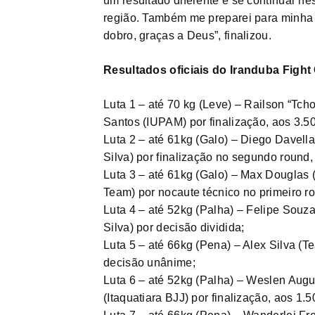
um resultado diferente e se continuar ne
região. Também me preparei para minha l
dobro, graças a Deus”, finalizou.
Resultados oficiais do Iranduba Figh
Luta 1 – até 70 kg (Leve) – Railson “Tch
Santos (IUPAM) por finalização, aos 3.5
Luta 2 – até 61kg (Galo) – Diego Davell
Silva) por finalização no segundo round,
Luta 3 – até 61kg (Galo) – Max Dougla
Team) por nocaute técnico no primeiro r
Luta 4 – até 52kg (Palha) – Felipe Souz
Silva) por decisão dividida;
Luta 5 – até 66kg (Pena) – Alex Silva (
decisão unânime;
Luta 6 – até 52kg (Palha) – Weslen Aug
(Itaquatiara BJJ) por finalização, aos 1