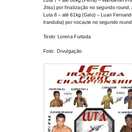
Luta 7 – até 66kg (Pena) – Wanderlei Fre
Jítsu) por finalização no segundo round,
Luta 8 – até 61kg (Galo) – Luan Ferna
Iranduba) por nocaute no segundo round
Texto: Lorena Furtada
Foto: Divulgação