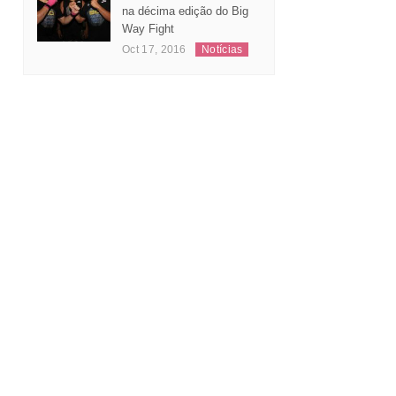
Leonardo Andrade
substitui Jeferson Santos
na décima edição do Big
Way Fight
Oct 17, 2016
Notícias