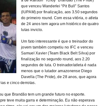
a de Railson “Tchoy” Brandão (The Pride)
que venceu Wanderlei “Pit Bull” Santos
(IUPAM) por finalização, aos 3.50 segundos
do primeiro round. Com essa vitória, o atleta
de 24 anos tem agora um histórico de quatro
lutas invicto.
Um fato interessante é que o treinador do
jovem também competiu no IFC e venceu
Samuel Xavier (Team Black Belt Silva) por
finalização no segundo round, aos 2.20
segundos de luta. O treinador/atleta é nada
menos que o lutador amazonense Diego
Davella (The Pride), de 28 anos, que agora
rias e cinco derrotas.
ou que Brandão tem um grande futuro no esporte.
pre teve muita garra e determinação. Eu não esperava