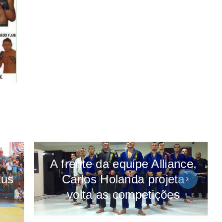
A frente da equipe Alliance,
Carlos Holanda projeta
aus
volta as competições