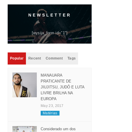
NEWSLETTER
[wysija_form id="1"]
Popular
Recent
Comment
Tags
MANAUARA
PRATICANTE DE
JIUJITSU, JUDÔ E LUTA
LIVRE BRILHA NA
EUROPA
May 23, 2017
Matérias