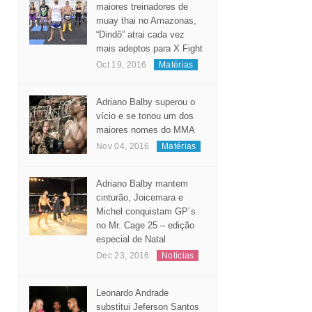
Considerado um dos
maiores treinadores de
muay thai no Amazonas,
“Dindô” atrai cada vez
mais adeptos para X Fight
Oct 19, 2016
Matérias
Adriano Balby superou o
vício e se tonou um dos
maiores nomes do MMA
Nov 04, 2016
Matérias
Adriano Balby mantem
cinturão, Joicemara e
Michel conquistam GP´s
no Mr. Cage 25 – edição
especial de Natal
Dec 23, 2016
Notícias