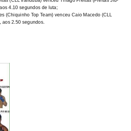
itas (CLL Iranduba) venceu Thiago Freitas (Freitas Jiu-
 aos 4.10 segundos de luta;
ndes (Chiquinho Top Team) venceu Caio Macedo (CLL
, aos 2.50 segundos.