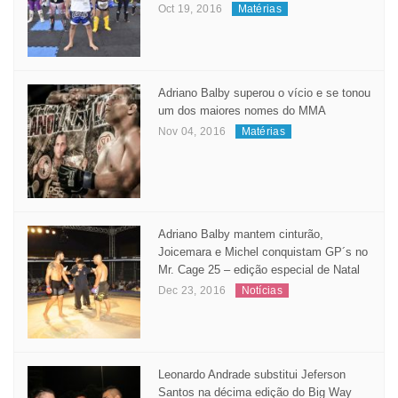
Considerado um dos maiores treinadores
de muay thai no Amazonas, “Dindô” atrai
cada vez mais adeptos para X Fight
Oct 19, 2016
Matérias
Adriano Balby superou o vício e se tonou
um dos maiores nomes do MMA
Nov 04, 2016
Matérias
Adriano Balby mantem cinturão,
Joicemara e Michel conquistam GP´s no
Mr. Cage 25 – edição especial de Natal
Dec 23, 2016
Notícias