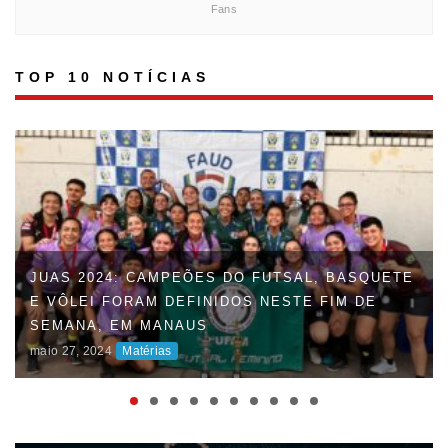
Fans
TOP 10 NOTÍCIAS
FAUD DÁ INÍCIO À 47ª EDIÇÃO DOS JOGOS
UNIVERSITÁRIOS DO AMAZONAS (JUAS) E
DISPUTAS ACIRRADAS MARCAM O INÍCIO DA
COMPETIÇÃO
maio 06, 2024
Matérias