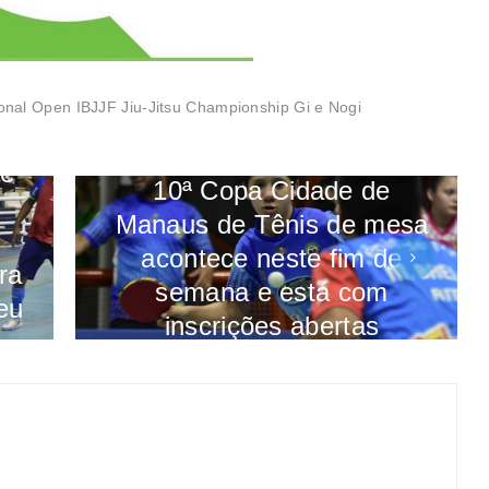
onal Open IBJJF Jiu-Jitsu Championship Gi e Nogi
re
10ª Copa Cidade de
Manaus de Tênis de mesa
acontece neste fim de
ra
semana e está com
eu
inscrições abertas