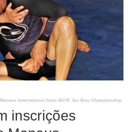
 Manaus International Open IBJJF Jiu-Jitsu Championship
m inscrições