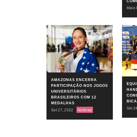
COM
Maio 
AMAZONAS ENCERRA
EQU
PARTICIPAÇÃO NOS JOGOS
HAN
UNIVERSITÁRIOS
CONQ
BRASILEIROS COM 12
BIC
MEDALHAS
Set 2
Set 27, 2022
Notícias