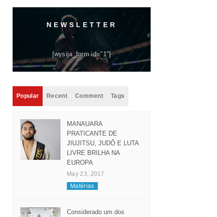
NEWSLETTER
[wysija_form id="1"]
Popular
Recent
Comment
Tags
MANAUARA
PRATICANTE DE
JIUJITSU, JUDÔ E LUTA
LIVRE BRILHA NA
EUROPA
May 23, 2017
Matérias