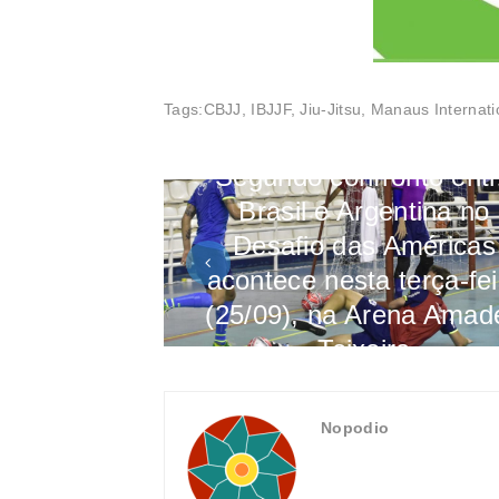
Tags:
CBJJ
,
IBJJF
,
Jiu-Jitsu
,
Manaus Internati
Segundo confronto ent
Brasil e Argentina no
Desafio das Américas
acontece nesta terça-fei
(25/09), na Arena Amad
Teixeira
Nopodio