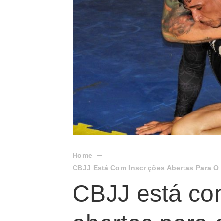
Home
CBJJ Está Com Inscrições Abertas Para O
CBJJ está co