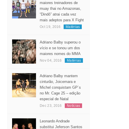
Considerado um dos
maiores treinadores de
muay thai no Amazonas,
“Dindô” atrai cada vez
mais adeptos para X Fight
Oct 19, 2016
Matérias
Adriano Balby superou o
vício e se tonou um dos
maiores nomes do MMA
Nov 04, 2016
Matérias
Adriano Balby mantem
cinturão, Joicemara e
Michel conquistam GP´s
no Mr. Cage 25 – edição
especial de Natal
Dec 23, 2016
Notícias
Leonardo Andrade