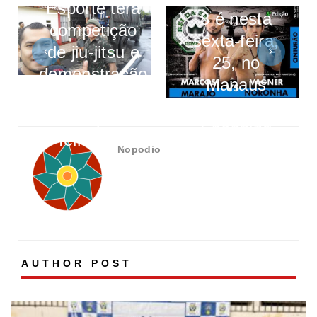
Esporte terá
8 é nesta
competição
sexta-feira,
de jiu-jitsu e
25, no
demonstração
Manaus
de karatê
Plaza
nesta quinta-
Shopping
feira (24)
Nopodio
AUTHOR POST