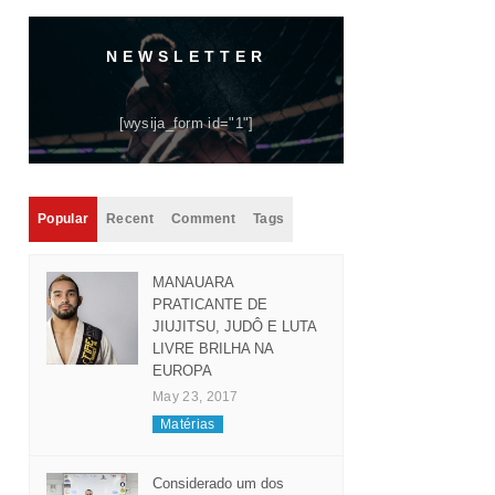
NEWSLETTER
[wysija_form id="1"]
Popular
Recent
Comment
Tags
MANAUARA
PRATICANTE DE
JIUJITSU, JUDÔ E LUTA
LIVRE BRILHA NA
EUROPA
May 23, 2017
Matérias