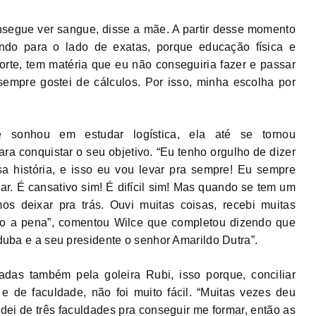
onsegue ver sangue, disse a mãe. A partir desse momento
ndo para o lado de exatas, porque educação física e
porte, tem matéria que eu não conseguiria fazer e passar
sempre gostei de cálculos. Por isso, minha escolha por
 sonhou em estudar logística, ela até se tornou
ra conquistar o seu objetivo. “Eu tenho orgulho de dizer
a história, e isso eu vou levar pra sempre! Eu sempre
dar. É cansativo sim! É difícil sim! Mas quando se tem um
 deixar pra trás. Ouvi muitas coisas, recebi muitas
ito a pena”, comentou Wilce que completou dizendo que
nduba e a seu presidente o senhor Amarildo Dutra”.
adas também pela goleira Rubi, isso porque, conciliar
 de faculdade, não foi muito fácil. “Muitas vezes deu
mudei de três faculdades pra conseguir me formar, então as