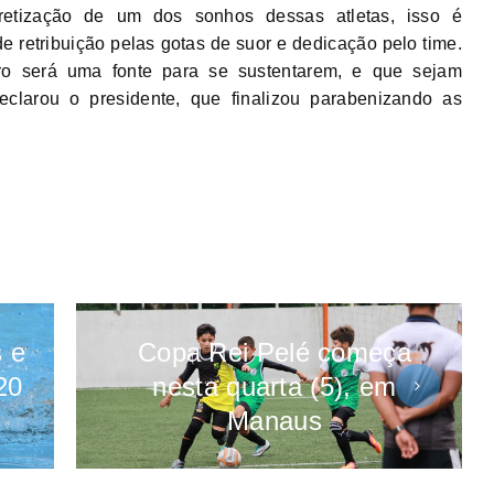
retização de um dos sonhos dessas atletas, isso é
e retribuição pelas gotas de suor e dedicação pelo time.
o será uma fonte para se sustentarem, e que sejam
declarou o presidente, que finalizou parabenizando as
s e
Copa Rei Pelé começa
20
nesta quarta (5), em
Manaus