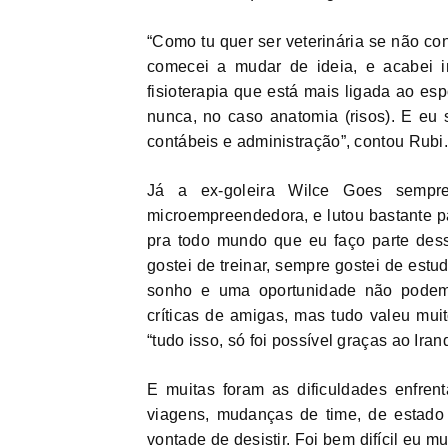
“Como tu quer ser veterinária se não c
comecei a mudar de ideia, e acabei i
fisioterapia que está mais ligada ao es
nunca, no caso anatomia (risos). E eu 
contábeis e administração”, contou Rubi.
Já a ex-goleira Wilce Goes sempre
microempreendedora, e lutou bastante pa
pra todo mundo que eu faço parte dess
gostei de treinar, sempre gostei de estu
sonho e uma oportunidade não podemos
críticas de amigas, mas tudo valeu mu
“tudo isso, só foi possível graças ao Ira
E muitas foram as dificuldades enfrent
viagens, mudanças de time, de estado e
vontade de desistir. Foi bem difícil eu 