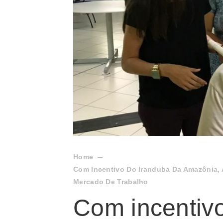
Home
Com Incentivo Do Iranduba Da Amazônia, 
Mercado De Trabalho
Com incentiv