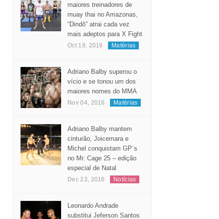
Considerado um dos
maiores treinadores de
muay thai no Amazonas,
“Dindô” atrai cada vez
mais adeptos para X Fight
Oct 19, 2016
Matérias
Adriano Balby superou o
vício e se tonou um dos
maiores nomes do MMA
Nov 04, 2016
Matérias
Adriano Balby mantem
cinturão, Joicemara e
Michel conquistam GP´s
no Mr. Cage 25 – edição
especial de Natal
Dec 23, 2016
Notícias