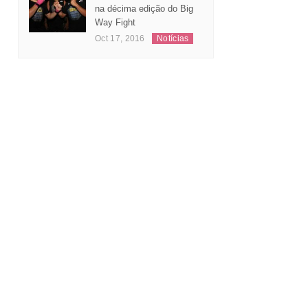
Leonardo Andrade
substitui Jeferson Santos
na décima edição do Big
Way Fight
Oct 17, 2016
Notícias