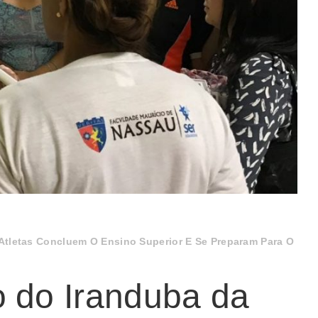
Atletas Concluem O Ensino Superior E Se Preparam Para O
o do Iranduba da