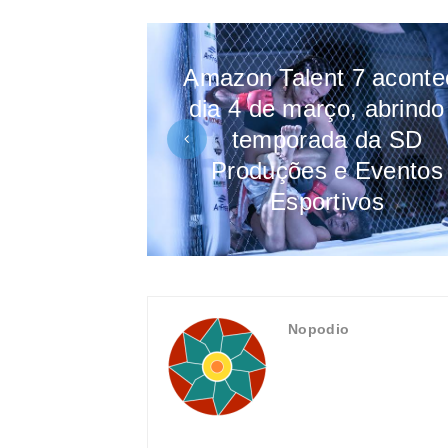
Amazon Talent 7 aconte
dia 4 de março, abrindo
temporada da SD
Produções e Eventos
Esportivos
Nopodio