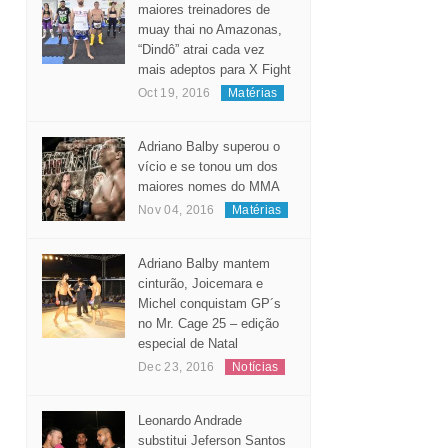
maiores treinadores de
muay thai no Amazonas,
“Dindô” atrai cada vez
mais adeptos para X Fight
Oct 19, 2016
Matérias
Adriano Balby superou o
vício e se tonou um dos
maiores nomes do MMA
Nov 04, 2016
Matérias
Adriano Balby mantem
cinturão, Joicemara e
Michel conquistam GP´s
no Mr. Cage 25 – edição
especial de Natal
Dec 23, 2016
Notícias
Leonardo Andrade
substitui Jeferson Santos