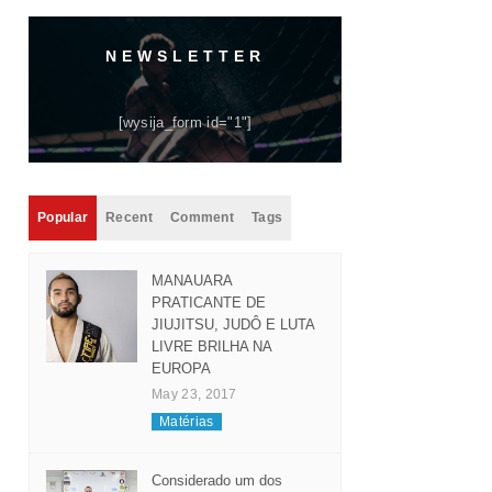
NEWSLETTER
[wysija_form id="1"]
Popular
Recent
Comment
Tags
MANAUARA
PRATICANTE DE
JIUJITSU, JUDÔ E LUTA
LIVRE BRILHA NA
EUROPA
May 23, 2017
Matérias
Considerado um dos