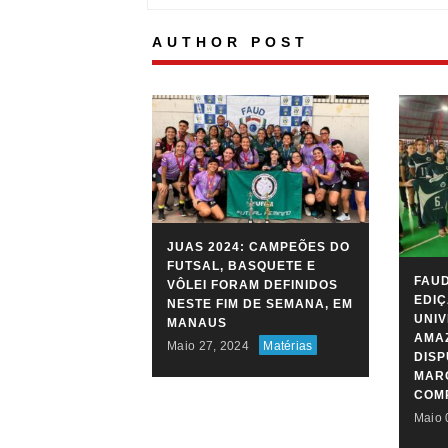
AUTHOR POST
JUAS 2024: CAMPEÕES DO
FUTSAL, BASQUETE E
FAUD
VÔLEI FORAM DEFINIDOS
EDIÇ
NESTE FIM DE SEMANA, EM
UNIV
MANAUS
AMAZ
Maio 27, 2024
Matérias
DIS
MARC
COM
Maio 