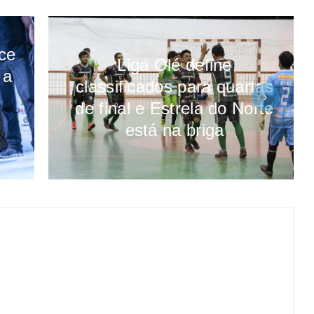
ce
Liga Olé define
 a
classificados para quartas
de final e Estrela do Norte
está na briga