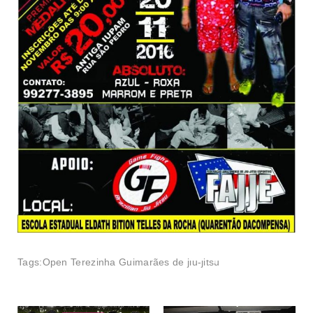
Disputas de
Tags:
Open Terezinha Guimarães de jiu-jitsu
Pesagem do
cinturão
Amazon
serão ponto