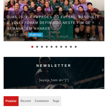
FAUD DÁ INÍCIO À 47ª EDIÇÃO DOS JOGOS
UNIVERSITÁRIOS DO AMAZONAS (JUAS) E
DISPUTAS ACIRRADAS MARCAM O INÍCIO DA
COMPETIÇÃO
maio 06, 2024
Matérias
NEWSLETTER
[wysija_form id="1"]