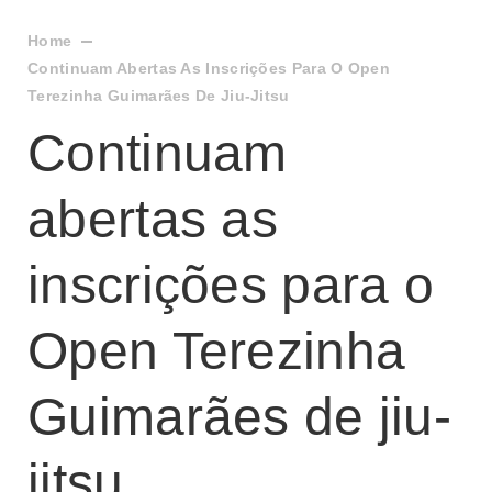
Home
Continuam Abertas As Inscrições Para O Open
Terezinha Guimarães De Jiu-Jitsu
Continuam
abertas as
inscrições para o
Open Terezinha
Guimarães de jiu-
jitsu