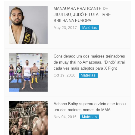
Popular
Recent
Comment
Tags
MANAUARA PRATICANTE DE
JIUJITSU, JUDÔ E LUTA LIVRE
BRILHA NA EUROPA
May 23, 2017
Matérias
Considerado um dos maiores treinadores
de muay thai no Amazonas, “Dindô” atrai
cada vez mais adeptos para X Fight
Oct 19, 2016
Matérias
Adriano Balby superou o vício e se tonou
um dos maiores nomes do MMA