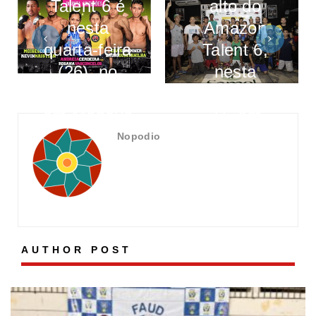
Talent 6 é
alto do
nesta
Amazon
quarta-feira
Talent 6,
(26), no
nesta
Sport Bar,
quinta-feira,
em Manaus
27, em
Manaus
Nopodio
AUTHOR POST