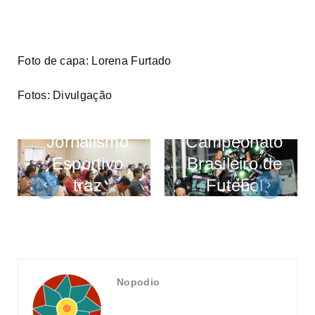
Manaus
Foto de capa: Lorena Furtado
Broncos
decide título
Fotos: Divulgação
Simpósio de
do
Jornalismo
Campeonato
Esportivo
Brasileiro de
traz
Futebol
novidades
Americano
em sua reta
contra time
final
do Pará
próximo
Nopodio
sábado