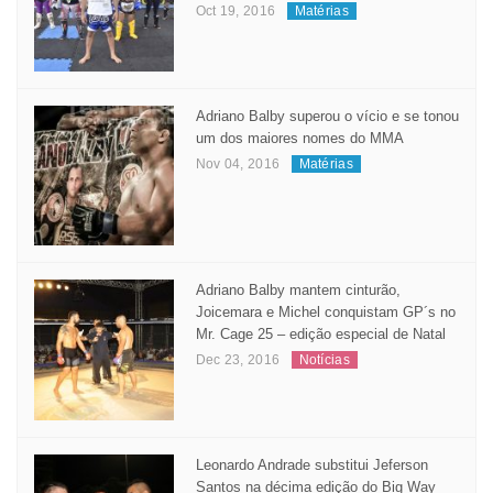
Oct 19, 2016
Matérias
Adriano Balby superou o vício e se tonou
um dos maiores nomes do MMA
Nov 04, 2016
Matérias
Adriano Balby mantem cinturão,
Joicemara e Michel conquistam GP´s no
Mr. Cage 25 – edição especial de Natal
Dec 23, 2016
Notícias
Leonardo Andrade substitui Jeferson
Santos na décima edição do Big Way