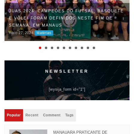
FAUD DÁ INÍCIO À 47ª EDIÇÃO DOS JOGOS
UNIVERSITÁRIOS DO AMAZONAS (JUAS) E
DISPUTAS ACIRRADAS MARCAM O INÍCIO DA
COMPETIÇÃO
maio 06, 2024
Matérias
NEWSLETTER
[wysija_form id="1"]