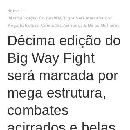
Home
Décima Edição Do Big Way Fight Será Marcada Por
Mega Estrutura, Combates Acirrados E Belas Mulheres
Décima edição do
Big Way Fight
será marcada por
mega estrutura,
combates
acirrados e belas