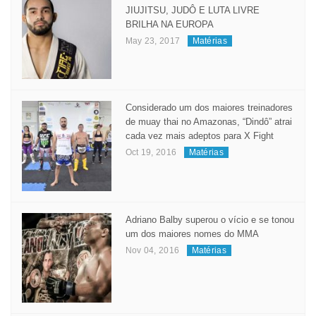
Popular
Recent
Comment
Tags
MANAUARA PRATICANTE DE
JIUJITSU, JUDÔ E LUTA LIVRE
BRILHA NA EUROPA
May 23, 2017
Matérias
Considerado um dos maiores treinadores
de muay thai no Amazonas, “Dindô” atrai
cada vez mais adeptos para X Fight
Oct 19, 2016
Matérias
Adriano Balby superou o vício e se tonou
um dos maiores nomes do MMA
Nov 04, 2016
Matérias