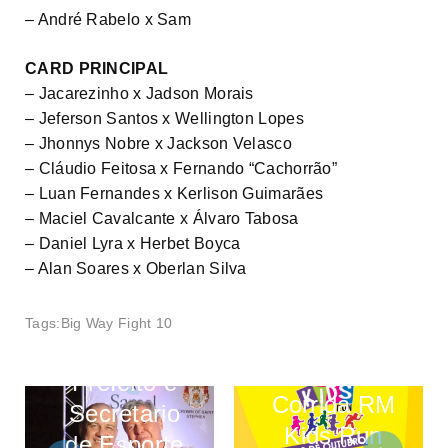
– André Rabelo x Sam
CARD PRINCIPAL
– Jacarezinho x Jadson Morais
– Jeferson Santos x Wellington Lopes
– Jhonnys Nobre x Jackson Velasco
– Cláudio Feitosa x Fernando “Cachorrão”
– Luan Fernandes x Kerlison Guimarães
– Maciel Cavalcante x Álvaro Tabosa
– Daniel Lyra x Herbet Boyca
– Alan Soares x Oberlan Silva
Tags:
Big Way Fight 10
2ª edição da
Prefeito e
Corrida RM
Secretario
Kids Run
de Esporte