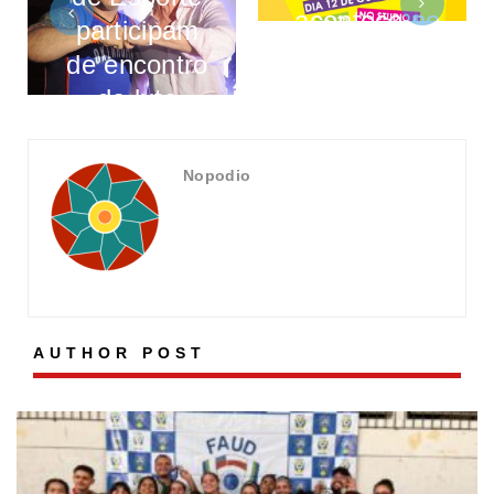
acontece no
participam
dia 12 de
de encontro
outubro
da luta
Nopodio
AUTHOR POST