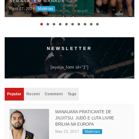
UNIVERSITÁRIOS DO AMAZONAS (JUAS) E
DISPUTAS ACIRRADAS MARCAM O INÍCIO DA
COMPETIÇÃO
maio 06, 2024
Matérias
NEWSLETTER
[wysija_form id="1"]
Popular
Recent
Comment
Tags
MANAUARA PRATICANTE DE
JIUJITSU, JUDÔ E LUTA LIVRE