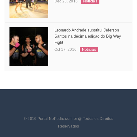
Adriano Balby mantem cinturão,
Joicemara e Michel conquistam GP´s no
Mr. Cage 25 – edição especial de Natal
Dec 23, 2016
Notícias
Leonardo Andrade substitui Jeferson
Santos na décima edição do Big Way
Fight
Oct 17, 2016
Notícias