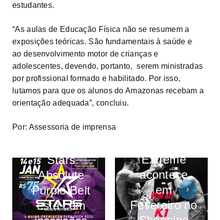
estudantes.
“As aulas de Educação Física não se resumem a
exposições teóricas. São fundamentais à saúde e
ao desenvolvimento motor de crianças e
adolescentes, devendo, portanto, serem ministradas
por profissional formado e habilitado. Por isso,
lutamos para que os alunos do Amazonas recebam a
orientação adequada”, concluiu.
K1 Manaus
Por: Assessoria de imprensa
Open
Evento
Extreme
Stars
acontece
Absolute
em
Purple Belt
Fevereiro no
está com