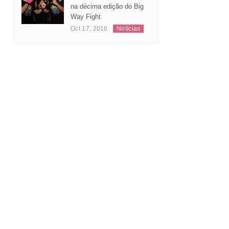
Leonardo Andrade
substitui Jeferson Santos
na décima edição do Big
Way Fight
Oct 17, 2016
Notícias