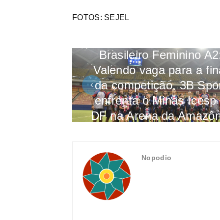
FOTOS: SEJEL
Brasileiro Feminino A2
Valendo vaga para a fin
da competição, 3B Spo
enfrenta o Minas Icesp
DF na Arena da Amazôn
Nopodio