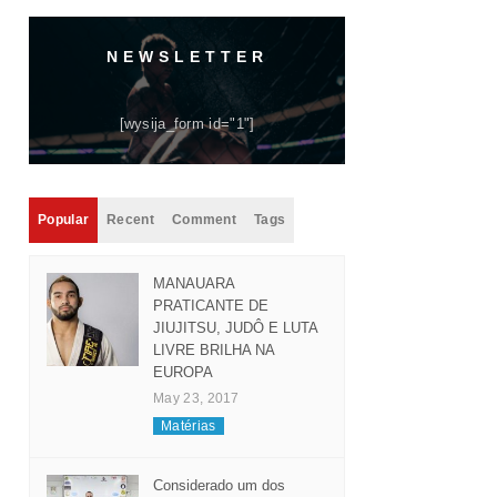
NEWSLETTER
[wysija_form id="1"]
Popular
Recent
Comment
Tags
MANAUARA
PRATICANTE DE
JIUJITSU, JUDÔ E LUTA
LIVRE BRILHA NA
EUROPA
May 23, 2017
Matérias