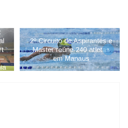
:
al
2º Circuito de Aspirantes e
rt
Master reúne 240 atletas
 –
em Manaus
ia