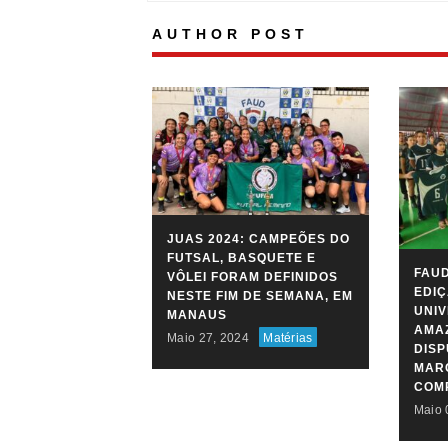
AUTHOR POST
JUAS 2024: CAMPEÕES DO
FUTSAL, BASQUETE E
FAUD
VÔLEI FORAM DEFINIDOS
EDIÇ
NESTE FIM DE SEMANA, EM
UNIV
MANAUS
AMAZ
Maio 27, 2024
Matérias
DIS
MARC
COM
Maio 