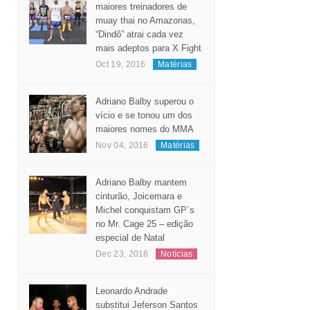
Considerado um dos
maiores treinadores de
muay thai no Amazonas,
“Dindô” atrai cada vez
mais adeptos para X Fight
Oct 19, 2016
Matérias
Adriano Balby superou o
vício e se tonou um dos
maiores nomes do MMA
Nov 04, 2016
Matérias
Adriano Balby mantem
cinturão, Joicemara e
Michel conquistam GP´s
no Mr. Cage 25 – edição
especial de Natal
Dec 23, 2016
Notícias