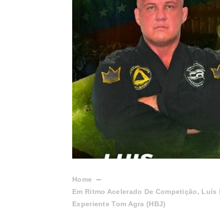
Home
Em Ritmo Acelerado De Competição, Luís N
Experiente Tom Agra (HBJ)