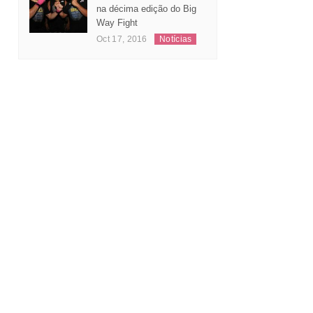
Leonardo Andrade
substitui Jeferson Santos
na décima edição do Big
Way Fight
Oct 17, 2016
Notícias