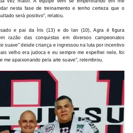
da vez maior. A equipe vem se empenhando em me
udar nesta fase de treinamento e tenho certeza que o
ultado será positivo”, relatou.
sado e pai da Íris (13) e do Ian (10), Agra é figura
 em razão das conquistas em diversos campeonatos
arte suave” desde criança e ingressou na luta por incentivo
is velho era judoca e eu sempre me espelhei nele, foi
 e me apaixonando pela arte suave”, relembrou.