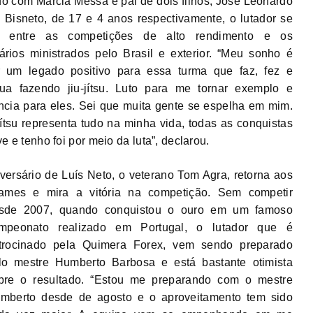
o com Márcia Messa e pai de dois filhos, José Leonardo
s Bisneto, de 17 e 4 anos respectivamente, o lutador se
e entre as competições de alto rendimento e os
ários ministrados pelo Brasil e exterior. “Meu sonho é
r um legado positivo para essa turma que faz, fez e
nua fazendo jiu-jítsu. Luto para me tornar exemplo e
ência para eles. Sei que muita gente se espelha em mim.
jítsu representa tudo na minha vida, todas as conquistas
ve e tenho foi por meio da luta”, declarou.
versário de Luís Neto, o veterano Tom Agra, retorna aos
tames e mira a vitória na competição. Sem competir
sde 2007, quando conquistou o ouro em um famoso
mpeonato realizado em Portugal, o lutador que é
trocinado pela Quimera Forex, vem sendo preparado
lo mestre Humberto Barbosa e está bastante otimista
bre o resultado. “Estou me preparando com o mestre
mberto desde de agosto e o aproveitamento tem sido