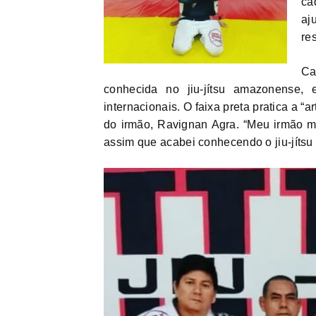
ca
aj
res
Ca
conhecida no jiu-jítsu amazonense,
internacionais. O faixa preta pratica a “
do irmão, Ravignan Agra. “Meu irmão ma
assim que acabei conhecendo o jiu-jítsu