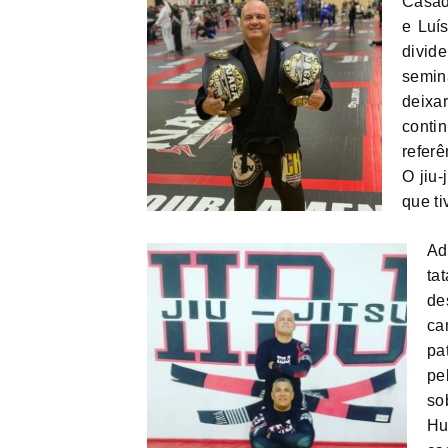
Casad
e Luí
divid
semin
deixa
conti
refer
O jiu-
que ti
Ad
ta
de
ca
pa
pe
so
Hu