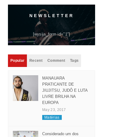
NEWSLETTER
[wysija_form id="1"]
Popular
Recent
Comment
Tags
MANAUARA
PRATICANTE DE
JIUJITSU, JUDÔ E LUTA
LIVRE BRILHA NA
EUROPA
May 23, 2017
Matérias