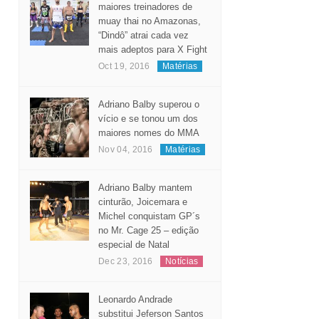
Considerado um dos
maiores treinadores de
muay thai no Amazonas,
“Dindô” atrai cada vez
mais adeptos para X Fight
Oct 19, 2016
Matérias
Adriano Balby superou o
vício e se tonou um dos
maiores nomes do MMA
Nov 04, 2016
Matérias
Adriano Balby mantem
cinturão, Joicemara e
Michel conquistam GP´s
no Mr. Cage 25 – edição
especial de Natal
Dec 23, 2016
Notícias