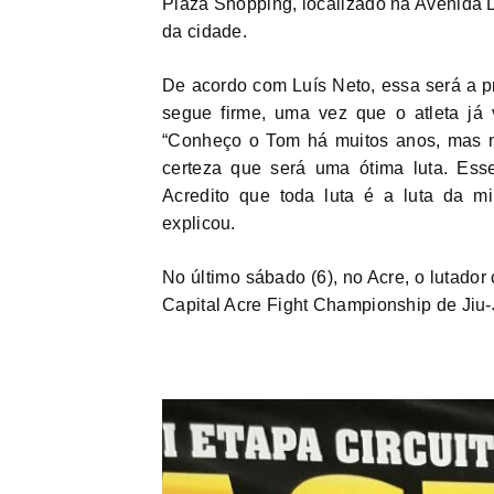
Plaza Shopping, localizado na Avenida D
da cidade.
De acordo com Luís Neto, essa será a pr
segue firme, uma vez que o atleta já 
“Conheço o Tom há muitos anos, mas n
certeza que será uma ótima luta. Ess
Acredito que toda luta é a luta da m
explicou.
No último sábado (6), no Acre, o lutador
Capital Acre Fight Championship de Jiu-J