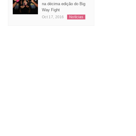
Leonardo Andrade
substitui Jeferson Santos
na décima edição do Big
Way Fight
Oct 17, 2016
Notícias