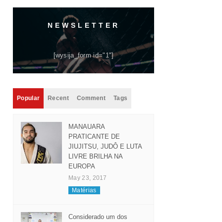
NEWSLETTER
[wysija_form id="1"]
Popular
Recent
Comment
Tags
MANAUARA
PRATICANTE DE
JIUJITSU, JUDÔ E LUTA
LIVRE BRILHA NA
EUROPA
May 23, 2017
Matérias