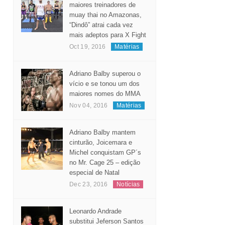
Considerado um dos
maiores treinadores de
muay thai no Amazonas,
“Dindô” atrai cada vez
mais adeptos para X Fight
Oct 19, 2016
Matérias
Adriano Balby superou o
vício e se tonou um dos
maiores nomes do MMA
Nov 04, 2016
Matérias
Adriano Balby mantem
cinturão, Joicemara e
Michel conquistam GP´s
no Mr. Cage 25 – edição
especial de Natal
Dec 23, 2016
Notícias