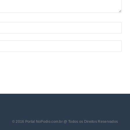
© 2016 Portal NoPodio.com.br @ Todos os Direitos Reservados