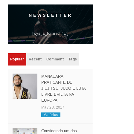
NEWSLETTER
[wysija_form id="1"]
Popular
Recent
Comment
Tags
MANAUARA
PRATICANTE DE
JIUJITSU, JUDÔ E LUTA
LIVRE BRILHA NA
EUROPA
May 23, 2017
Matérias
Considerado um dos