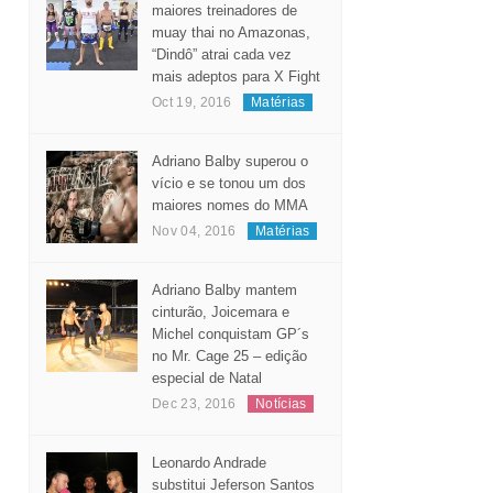
maiores treinadores de
muay thai no Amazonas,
“Dindô” atrai cada vez
mais adeptos para X Fight
Oct 19, 2016
Matérias
Adriano Balby superou o
vício e se tonou um dos
maiores nomes do MMA
Nov 04, 2016
Matérias
Adriano Balby mantem
cinturão, Joicemara e
Michel conquistam GP´s
no Mr. Cage 25 – edição
especial de Natal
Dec 23, 2016
Notícias
Leonardo Andrade
substitui Jeferson Santos