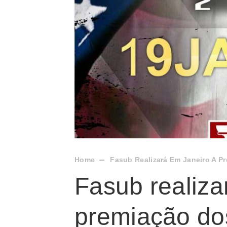
Home
Fasub Realizará Em Janeiro A P
Fasub realiza
premiação do