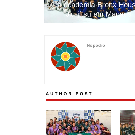
a academia Bronx Hou
Jiu-jítsu em Manaus
Nopodio
AUTHOR POST