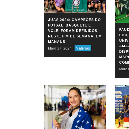
JUAS 2024: CAMPEÕES DO
FUTSAL, BASQUETE E
FAUD
VÔLEI FORAM DEFINIDOS
EDIÇ
NESTE FIM DE SEMANA, EM
UNIV
MANAUS
AMAZ
Maio 27, 2024
Matérias
DIS
MARC
COM
Maio 