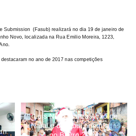
 Submission (Fasub) realizará no dia 19 de janeiro de
 Vinho Novo, localizada na Rua Emilio Moreira, 1223,
Ano.
se destacaram no ano de 2017 nas competições
Luis Neto realiza Ação de
e
Natal e distribui brinquedos
am
no Bairro Zumbi