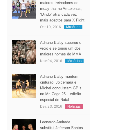
Considerado um dos
maiores treinadores de
muay thai no Amazonas,
“Dindô” atrai cada vez
mais adeptos para X Fight
Oct 19, 2016
Matérias
Adriano Balby superou o
vício e se tonou um dos
maiores nomes do MMA
Nov 04, 2016
Matérias
Adriano Balby mantem
cinturão, Joicemara e
Michel conquistam GP´s
no Mr. Cage 25 – edição
especial de Natal
Dec 23, 2016
Notícias