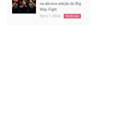
Leonardo Andrade
substitui Jeferson Santos
na décima edição do Big
Way Fight
Oct 17, 2016
Notícias