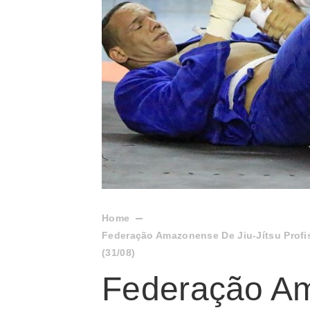
Home
Federação Amazonense De Jiu-Jítsu Profi
(31/08)
Federação Am