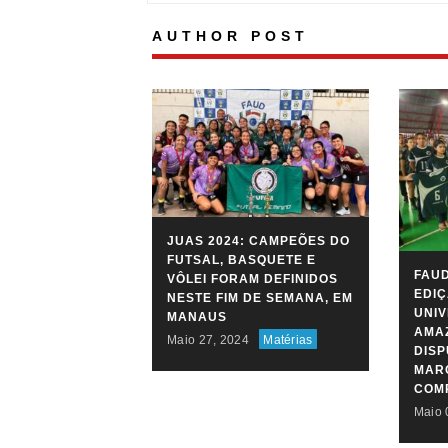
AUTHOR POST
JUAS 2024: CAMPEÕES DO
FUTSAL, BASQUETE E
FAUD
VÔLEI FORAM DEFINIDOS
EDIÇ
NESTE FIM DE SEMANA, EM
UNIV
MANAUS
AMAZ
Maio 27, 2024
Matérias
DIS
MARC
COM
Maio 