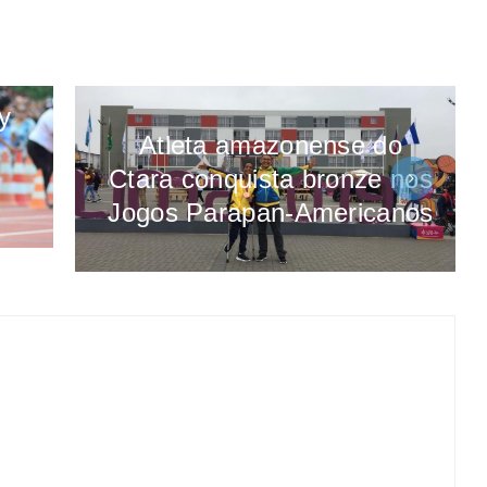
y
Atleta amazonense do
Ctara conquista bronze nos
Jogos Parapan-Americanos