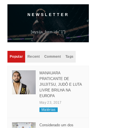
NEWSLETTER
[wysija_form id="1"]
Popular
Recent
Comment
Tags
MANAUARA
PRATICANTE DE
JIUJITSU, JUDÔ E LUTA
LIVRE BRILHA NA
EUROPA
May 23, 2017
Matérias