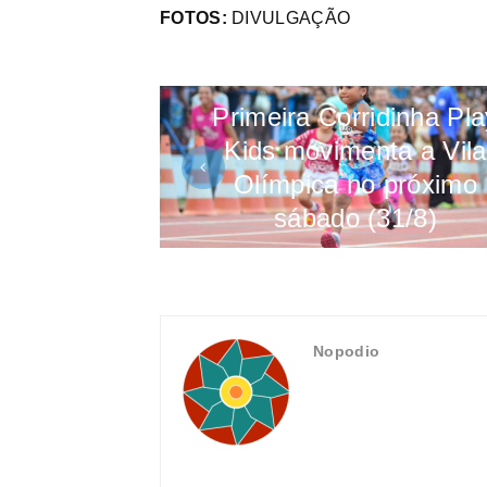
FOTOS:
DIVULGAÇÃO
Primeira Corridinha Pla
Kids movimenta a Vila
Olímpica no próximo
sábado (31/8)
Nopodio