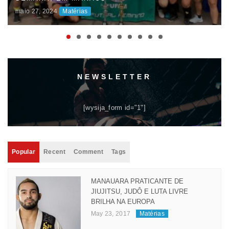
UNIVERSITÁRIOS DO AMAZONAS (JUAS) E
DISPUTAS ACIRRADAS MARCAM O INÍCIO DA
COMPETIÇÃO
maio 06, 2024
Matérias
NEWSLETTER
[wysija_form id="1"]
Popular
Recent
Comment
Tags
MANAUARA PRATICANTE DE
JIUJITSU, JUDÔ E LUTA LIVRE