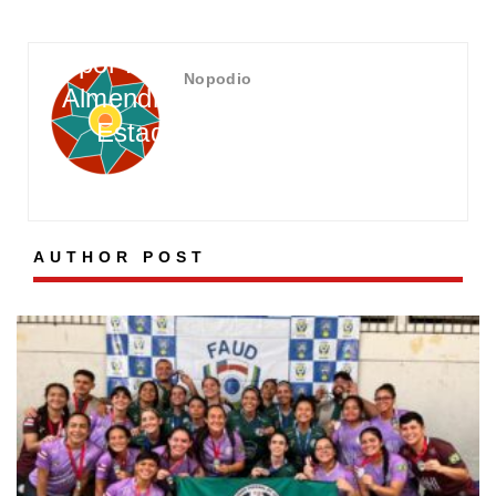
Ministrado
neste
por Flávio
sábado (7)
Nopodio
Almendra no
Estado
AUTHOR POST