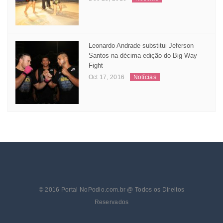
Joicemara e Michel conquistam GP´s no
Mr. Cage 25 – edição especial de Natal
Dec 23, 2016
Notícias
Leonardo Andrade substitui Jeferson
Santos na décima edição do Big Way
Fight
Oct 17, 2016
Notícias
© 2016 Portal NoPodio.com.br @ Todos os Direitos