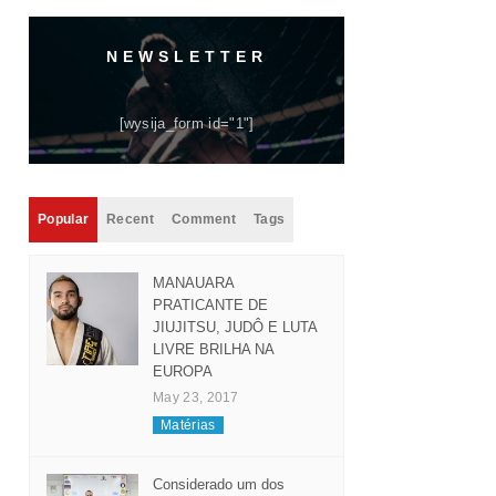
NEWSLETTER
[wysija_form id="1"]
Popular
Recent
Comment
Tags
MANAUARA
PRATICANTE DE
JIUJITSU, JUDÔ E LUTA
LIVRE BRILHA NA
EUROPA
May 23, 2017
Matérias
Considerado um dos