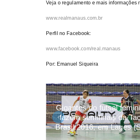
Veja o regulamento e mais informações 
www.realmanaus.com.br
Perfil no Facebook:
www.facebook.com/real.manaus
Por: Emanuel Siqueira
Gigantes do futsal femin
fazem semifinais da Ta
Brasil 2016, em Lages (