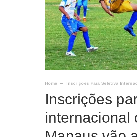
Home
Inscrições Para Seletiva Intern
Inscrições par
internacional
Manaus vão at