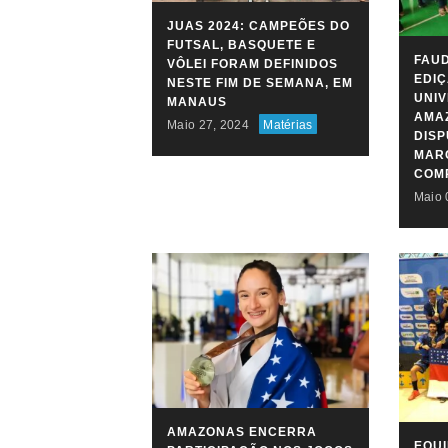
JUAS 2024: CAMPEÕES DO
FUTSAL, BASQUETE E
FAUD
VÔLEI FORAM DEFINIDOS
EDIÇ
NESTE FIM DE SEMANA, EM
UNIV
MANAUS
AMAZ
Maio 27, 2024
Matérias
DIS
MARC
COM
Maio 
AMAZONAS ENCERRA
EQU