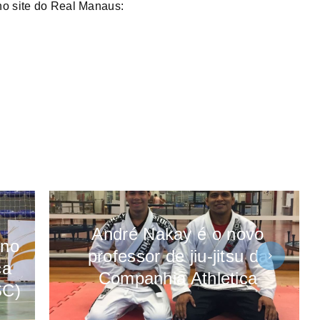
no site do Real Manaus:
André Nakay é o novo
ino
professor de jiu-jitsu da
ça
Companhia Athletica
SC)