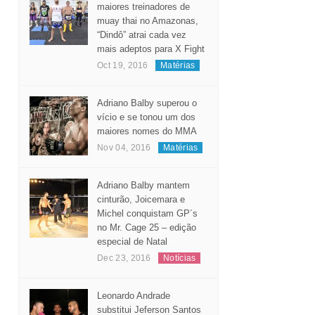
maiores treinadores de
muay thai no Amazonas,
“Dindô” atrai cada vez
mais adeptos para X Fight
Oct 19, 2016
Matérias
Adriano Balby superou o
vício e se tonou um dos
maiores nomes do MMA
Nov 04, 2016
Matérias
Adriano Balby mantem
cinturão, Joicemara e
Michel conquistam GP´s
no Mr. Cage 25 – edição
especial de Natal
Dec 23, 2016
Notícias
Leonardo Andrade
substitui Jeferson Santos