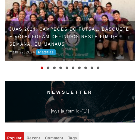
FAUD DÁ INÍCIO À 47ª EDIÇÃO DOS JOGOS
UNIVERSITÁRIOS DO AMAZONAS (JUAS) E
DISPUTAS ACIRRADAS MARCAM O INÍCIO DA
COMPETIÇÃO
maio 06, 2024
Matérias
NEWSLETTER
[wysija_form id="1"]