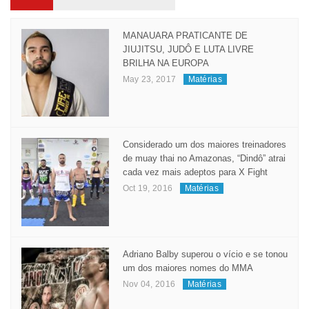
Popular
Recent
Comment
Tags
MANAUARA PRATICANTE DE
JIUJITSU, JUDÔ E LUTA LIVRE
BRILHA NA EUROPA
May 23, 2017
Matérias
Considerado um dos maiores treinadores
de muay thai no Amazonas, “Dindô” atrai
cada vez mais adeptos para X Fight
Oct 19, 2016
Matérias
Adriano Balby superou o vício e se tonou