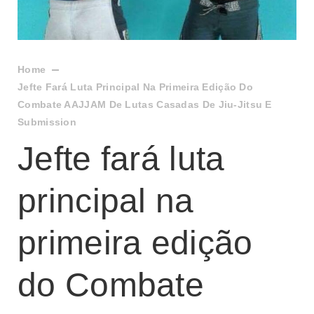
Home
Jefte Fará Luta Principal Na Primeira Edição Do
Combate AAJJAM De Lutas Casadas De Jiu-Jitsu E
Submission
Jefte fará luta
principal na
primeira edição
do Combate