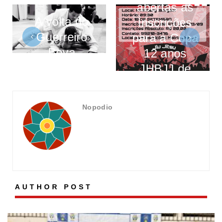
abertas as
A volta do
inscrições
Guerreiro
para a Copa
Boya
12 anos
JHBJJ de
Jiu-Jitsu
Nopodio
AUTHOR POST