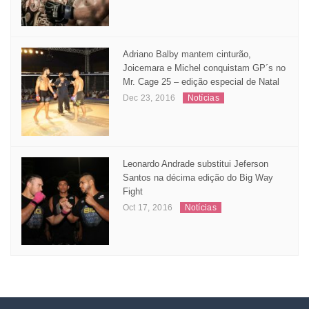
um dos maiores nomes do MMA
Nov 04, 2016
Matérias
Adriano Balby mantem cinturão,
Joicemara e Michel conquistam GP´s no
Mr. Cage 25 – edição especial de Natal
Dec 23, 2016
Notícias
Leonardo Andrade substitui Jeferson
Santos na décima edição do Big Way
Fight
Oct 17, 2016
Notícias