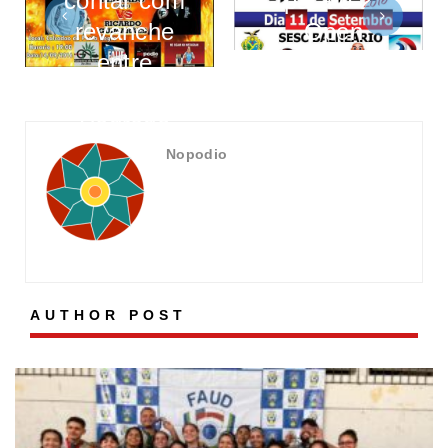
contar com
para o 2°
revanche
Open
entre
Manacapuru
Ricardinho e
de Jiu-Jitsu
Pedrado
Nopodio
AUTHOR POST