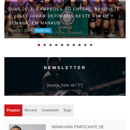
FAUD DÁ INÍCIO À 47ª EDIÇÃO DOS JOGOS
UNIVERSITÁRIOS DO AMAZONAS (JUAS) E
DISPUTAS ACIRRADAS MARCAM O INÍCIO DA
COMPETIÇÃO
maio 06, 2024
Matérias
NEWSLETTER
[wysija_form id="1"]
Popular
Recent
Comment
Tags