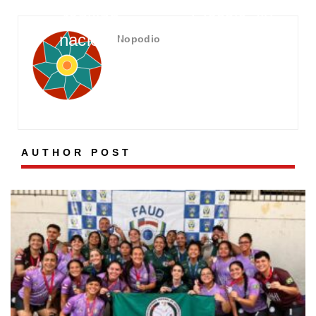
ranking
Classic Jiu-
nacional
Jitsu 4.0
Nopodio
AUTHOR POST