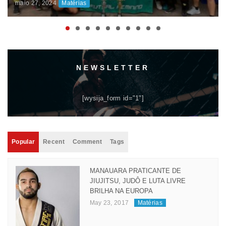
DISPUTAS ACIRRADAS MARCAM O INÍCIO DA
COMPETIÇÃO
maio 06, 2024
Matérias
NEWSLETTER
[wysija_form id="1"]
Popular
Recent
Comment
Tags
MANAUARA PRATICANTE DE
JIUJITSU, JUDÔ E LUTA LIVRE
BRILHA NA EUROPA