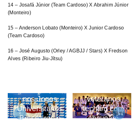
14 – Josafá Júnior (Team Cardoso) X Abrahim Júnior
(Monteiro)
15 – Anderson Lobato (Monteiro) X Junior Cardoso
(Team Cardoso)
16 – José Augusto (Orley / AGBJJ / Stars) X Fredson
Alves (Ribeiro Jiu-Jítsu)
Amazonas
Com show
encerra
de técnicas
participação
e combates,
nos Jogos
veteranos
Universitários
fecham com
Brasileiros e
chave de
fica na 11ª
ouro o
posição no
Jungle