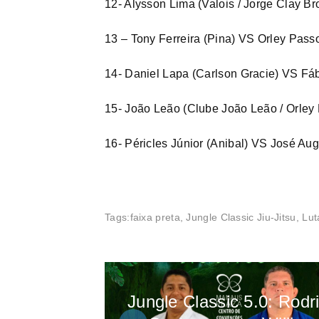
12- Alysson Lima (Valois / Jorge Clay B
13 – Tony Ferreira (Pina) VS Orley Pass
14- Daniel Lapa (Carlson Gracie) VS Fáb
15- João Leão (Clube João Leão / Orley
16- Péricles Júnior (Anibal) VS José Aug
Tags:
faixa preta
,
Jungle Classic Jiu-Jitsu
,
Lut
Jungle Classic 5.0: Rodr