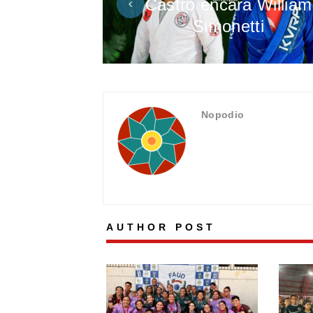
Castro encara William
Simonetti
Nopodio
AUTHOR POST