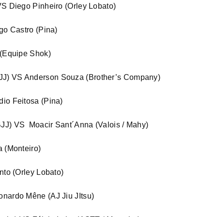
VS Diego Pinheiro (Orley Lobato)
go Castro (Pina)
 (Equipe Shok)
JJ) VS Anderson Souza (Brother’s Company)
io Feitosa (Pina)
JJ) VS Moacir Sant´Anna (Valois / Mahy)
a (Monteiro)
nto (Orley Lobato)
onardo Mêne (AJ Jiu JItsu)