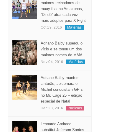
Considerado um dos
maiores treinadores de
muay thai no Amazonas,
“Dindô” atrai cada vez
mais adeptos para X Fight
Oct 19, 2016
Matérias
Adriano Balby superou o
vício e se tonou um dos
maiores nomes do MMA
Nov 04, 2016
Matérias
Adriano Balby mantem
cinturão, Joicemara e
Michel conquistam GP´s
no Mr. Cage 25 – edição
especial de Natal
Dec 23, 2016
Notícias