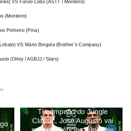
ronks) VS Fúlvio Lobo (ASTT / Monteiro)
os (Monteiro)
io Pinheiro (Pina)
 Lobato) VS Mário Bingola (Brother’s Company)
usto (Orley / AGBJJ / Stars)
as
Tricampeão do Jungle
Classic, José Augusto vai
igo
encarar Péricles Júnior na