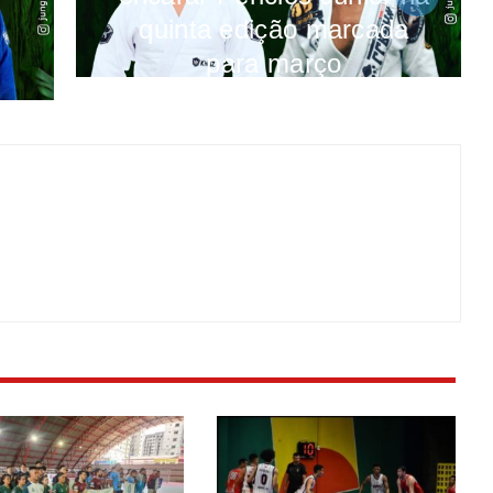
quinta edição marcada
para março