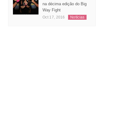
Leonardo Andrade
substitui Jeferson Santos
na décima edição do Big
Way Fight
Oct 17, 2016
Notícias