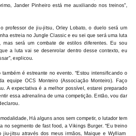
 primo, Jander Pinheiro está me auxiliando nos treinos”,
professor de jiu-jitsu, Orley Lobato, o duelo será um
nha estreia no Jungle Classic e eu sei que será uma luta
te, mas será um combate de estilos diferentes. Eu sou
que a luta vai se desenrolar dentro desse contexto, eu
sar”, explicou.
 também é estreante no evento. “Estou intensificando o
a equipe OCS Monteiro (Associação Monteiro). Faço
su. A expectativa é a melhor possível, estarei preparado
sentir essa adrenalina de uma competição. Então, vou dar
declarou.
a modalidade, Há alguns anos sem competir, o lutador tem
 no segmento de fast food, a Vikings Burger. “Eu treino
 jiu-jitsu através dos meus irmãos, Maique e Wylliam