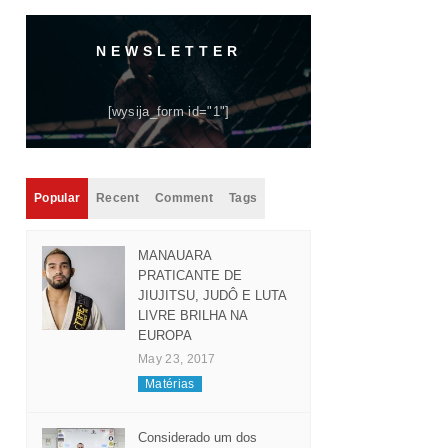
NEWSLETTER
[wysija_form id="1"]
Popular
Recent
Comment
Tags
MANAUARA
PRATICANTE DE
JIUJITSU, JUDÔ E LUTA
LIVRE BRILHA NA
EUROPA
May 23, 2017
Matérias