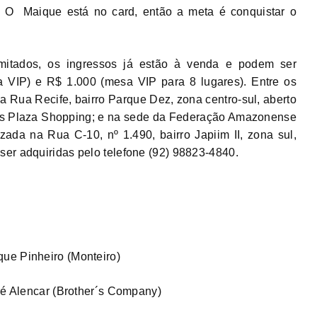
. O Maique está no card, então a meta é conquistar o
mitados, os ingressos já estão à venda e podem ser
a VIP) e R$ 1.000 (mesa VIP para 8 lugares). Entre os
a Rua Recife, bairro Parque Dez, zona centro-sul, aberto
us Plaza Shopping; e na sede da Federação Amazonense
alizada na Rua C-10, nº 1.490, bairro Japiim II, zona sul,
er adquiridas pelo telefone (92) 98823-4840.
ue Pinheiro (Monteiro)
dré Alencar (Brother´s Company)